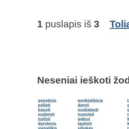
1
puslapis iš
3
Toli
Neseniai ieškoti žod
genetinis
penkiolikinis
prilieti
daryti
bausti
nuskalauti
nudergti
nusnigti
nuilsti
gabus
darybinis
tautinti
k
vienatikis
viliokas