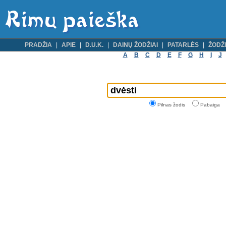
PRADŽIA
APIE
D.U.K.
DAINŲ ŽODŽIAI
PATARLĖS
ŽODŽI
A
B
C
D
E
F
G
H
I
J
Pilnas žodis
Pabaiga