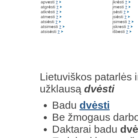
apv
e
sti
įkr
ė
sti
?
?
atgr
ė
sti
įm
e
sti
?
?
atkr
ė
sti
įs
ė
sti
?
?
atm
e
sti
įsi
ė
sti
?
?
atsi
ė
sti
įsim
e
sti
?
?
atsim
e
sti
įskr
e
sti
?
?
atsis
ė
sti
išb
e
sti
?
?
Lietuviškos patarlės i
užklausą
dvėsti
Badu
dvėsti
Be žmogaus darb
Daktarai badu
dvė