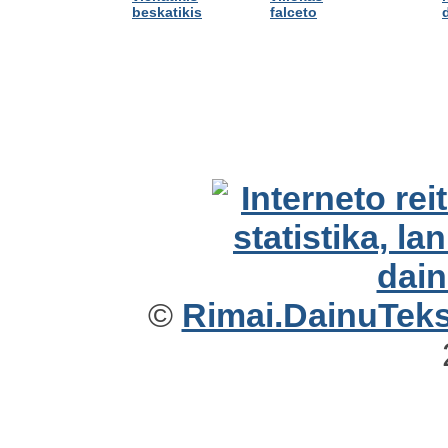
beskatikis
falceto
©
Rimai.DainuTekst