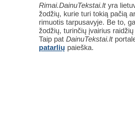
Rimai.DainuTekstai.lt
yra lietu
žodžių, kurie turi tokią pačią a
rimuotis tarpusavyje. Be to, gal
žodžių, turinčių įvairius raidži
Taip pat
DainuTekstai.lt
portal
patarlių
paieška.