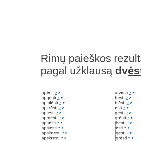
Rimų paieškos rezult
pagal užklausą
dv
ės
ap
ė
sti
atv
e
sti
?
?
apg
e
sti
b
e
sti
?
?
apibl
ė
sti
bl
ė
sti
?
?
apkr
ė
sti
e
sti
?
?
apl
e
sti
g
e
sti
?
?
apm
e
sti
gr
ė
sti
?
?
aps
ė
sti
įb
e
sti
?
?
apsi
ė
sti
į
ė
sti
?
?
apsim
e
sti
įg
e
sti
?
?
apskr
e
sti
įgr
ė
sti
?
?