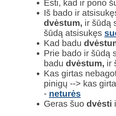
Esti, kad ir pono š
Iš bado ir atsisuk
dvėstum,
ir šūdą
šūdą atsisukęs
su
Kad badu
dvėstu
Prie bado ir šūdą s
badu
dvėstum,
ir
Kas girtas nebagot
pinigų --> kas girt
-
neturės
Geras šuo
dvėsti