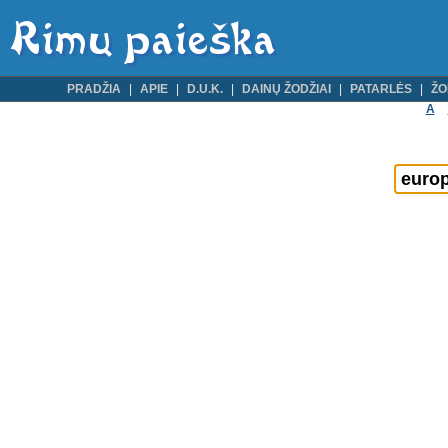
PRADŽIA
APIE
D.U.K.
DAINŲ ŽODŽIAI
PATARLĖS
ŽO
A