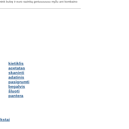
yžmink bulvę ir euro razinką geriuuuuuuu myžu ant kombaino
kietiklis
acetatas
skaninti
adatinis
pasigrumti
begalvis
šluoti
pantera