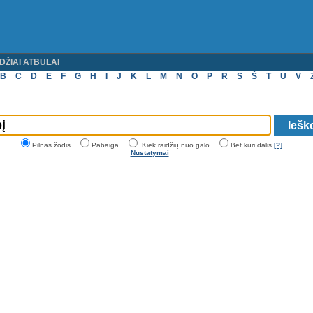
DŽIAI ATBULAI
B
C
D
E
F
G
H
I
J
K
L
M
N
O
P
R
S
Š
T
U
V
Pilnas žodis
Pabaiga
Kiek raidžių nuo galo
Bet kuri dalis
[?]
Nustatymai