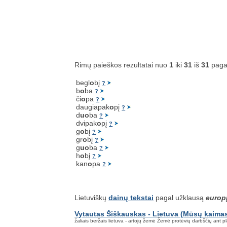
Rimų paieškos rezultatai nuo
1
iki
31
iš
31
paga
begl
o
bį
?
b
o
ba
?
či
o
pa
?
daugiapak
o
pį
?
d
uo
ba
?
dvipak
o
pį
?
g
o
bį
?
gr
o
bį
?
g
uo
ba
?
h
o
bį
?
kan
o
pa
?
Lietuviškų
dainų tekstai
pagal užklausą
europ
Vytautas Šiškauskas - Lietuva (Mūsų kaima
žaliais beržais lietuva - artojų žemė Žemė protėvių darbščių ant 