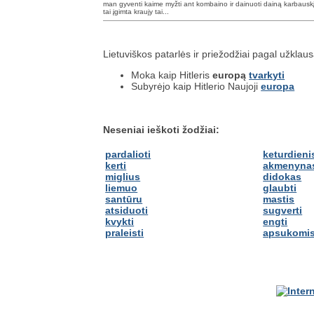
man gyventi kaime myžti ant kombaino ir dainuoti dainą karbauskį
tai įgimta kraujy tai...
Lietuviškos patarlės ir priežodžiai pagal užklau
Moka kaip Hitleris
europą
tvarkyti
Subyrėjo kaip Hitlerio Naujoji
europa
Neseniai ieškoti žodžiai:
pardalioti
keturdieni
kerti
akmenyna
miglius
didokas
liemuo
glaubti
santūru
mastis
atsiduoti
sugverti
kvykti
engti
praleisti
apsukomi