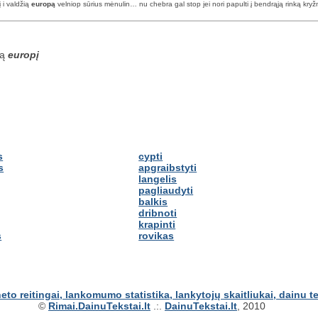
 i valdžią
europą
velniop sūrius mėnulin… nu chebra gal stop jei nori papulti į bendrąją rinką kr
są
europį
s
cypti
s
apgraibstyti
langelis
pagliaudyti
balkis
dribnoti
krapinti
s
rovikas
©
Rimai.DainuTekstai.lt
.:.
DainuTekstai.lt
, 2010