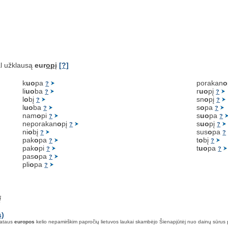
l užklausą
eur
opį
[?]
k
uo
pa
porakan
o
?
li
uo
ba
r
uo
pį
?
?
l
o
bį
sn
o
pį
?
?
l
uo
ba
s
o
pa
?
?
nam
o
pi
s
uo
pa
?
?
neporakan
o
pį
s
uo
pį
?
?
ni
o
bį
sus
o
pa
?
?
pak
o
pa
t
o
bį
?
?
pak
o
pi
t
uo
pa
?
?
pas
o
pa
?
pli
o
pa
?
į
s)
plataus
europos
kelio nepamirškim papročių lietuvos laukai skambėjo Šienapjūtėj nuo dainų sūrus pr