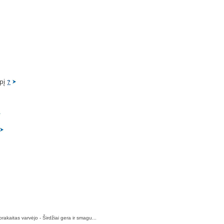
pį
?
akaitas varvėjo - Širdžiai gera ir smagu...