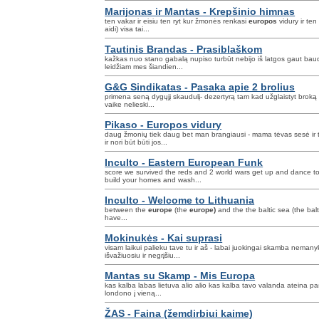
Marijonas ir Mantas - Krepšinio himnas
ten vakar ir eisiu ten ryt kur žmonės renkasi
europos
vidury ir te
aidi) visa tai...
Tautinis Brandas - Prasiblaškom
kažkas nuo stano gabalą nupiso turbūt nebijo iš latgos gaut ba
leidžiam mes šiandien...
G&G Sindikatas - Pasaka apie 2 brolius
primena seną dygųjį skaudulį- dezertyrą tam kad užglaistyt brok
vaike nelieski...
Pikaso - Europos vidury
daug žmonių tiek daug bet man brangiausi - mama tėvas sesė ir t
ir nori būt būti jos...
Inculto - Eastern European Funk
score we survived the reds and 2 world wars get up and dance t
build your homes and wash...
Inculto - Welcome to Lithuania
between the
europe
(the
europe)
and the the baltic sea (the balti
have...
Mokinukės - Kai suprasi
visam laikui palieku tave tu ir aš - labai juokingai skamba neman
išvažiuosiu ir negrįšiu...
Mantas su Skamp - Mis Europa
kas kalba labas lietuva alio alio kas kalba tavo valanda ateina p
londono į vieną...
ŽAS - Faina (žemdirbiui kaime)