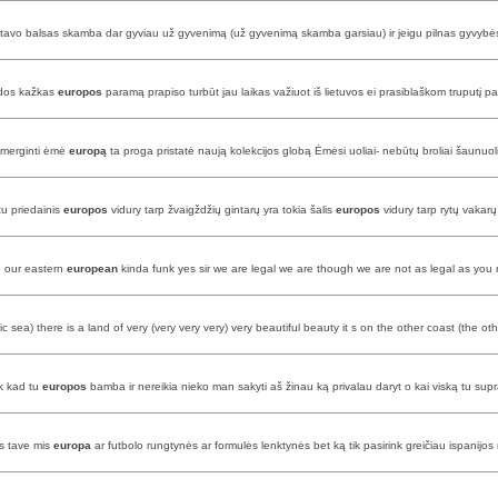
n tavo balsas skamba dar gyviau už gyvenimą (už gyvenimą skamba garsiau) ir jeigu pilnas gyvybės e
udos kažkas
europos
paramą prapiso turbūt jau laikas važiuot iš lietuvos ei prasiblaškom truputį
ą merginti ėmė
europą
ta proga pristatė naują kolekcijos globą Ėmėsi uoliai- nebūtų broliai šaunuoli
u priedainis
europos
vidury tarp žvaigždžių gintarų yra tokia šalis
europos
vidury tarp rytų vakarų
o our eastern
european
kinda funk yes sir we are legal we are though we are not as legal as you
c sea) there is a land of very (very very very) very beautiful beauty it s on the other coast (the oth
yk kad tu
europos
bamba ir nereikia nieko man sakyti aš žinau ką privalau daryt o kai viską tu supr
as tave mis
europa
ar futbolo rungtynės ar formulės lenktynės bet ką tik pasirink greičiau ispanijos