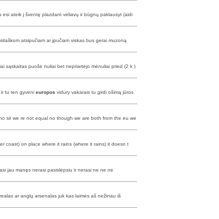
si ateik į šventę plazdant vėliavų ir būgnų paklausyt (aidi
 pasitaškom atsipučiam ar įpučiam viskas bus gerai muzoną
ai sąskaitas puošė nuliai bet nepriartėjo mėnuliai pried (2 k )
 ir tu ten gyveni
europos
vidury vakarais tu girdi ošimą jūros
 no sir we re not equal no though we are both from the eu we
er coast) on place where it rains (where it rains) it doesn t
asi jau manęs nerasi pasislėpsiu ir nerasi ne ne ne
 realas ar anglų arsenalas juk kas laimės aš nežinau iš