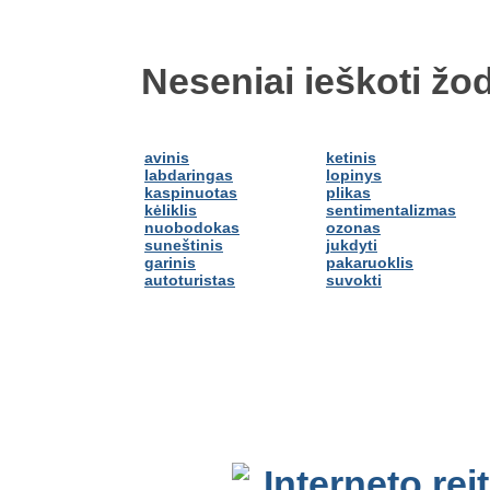
Neseniai ieškoti žod
avinis
ketinis
labdaringas
lopinys
kaspinuotas
plikas
kėliklis
sentimentalizmas
nuobodokas
ozonas
suneštinis
jukdyti
garinis
pakaruoklis
autoturistas
suvokti