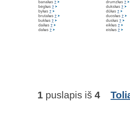
banal
u
s
drumzl
u
s
?
?
bėgl
u
s
duksl
u
s
?
?
byl
u
s
dūl
u
s
?
?
brutal
u
s
duosl
u
s
?
?
bukl
u
s
dusl
u
s
?
?
dail
u
s
eikl
u
s
?
?
dal
u
s
eisl
u
s
?
?
1
puslapis iš
4
Toli