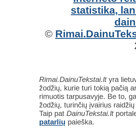
©
Rimai.DainuTekst
Rimai.DainuTekstai.lt
yra lietu
žodžių, kurie turi tokią pačią a
rimuotis tarpusavyje. Be to, gal
žodžių, turinčių įvairius raidži
Taip pat
DainuTekstai.lt
portal
patarlių
paieška.