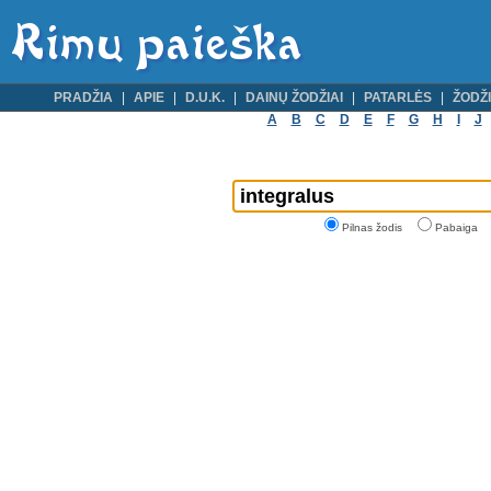
PRADŽIA
APIE
D.U.K.
DAINŲ ŽODŽIAI
PATARLĖS
ŽODŽI
A
B
C
D
E
F
G
H
I
J
Pilnas žodis
Pabaiga