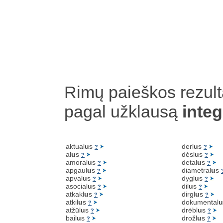
Rimų paieškos rezult
pagal užklausą
integ
aktual
u
s
derl
u
s
?
?
al
u
s
dėsl
u
s
?
?
amoral
u
s
detal
u
s
?
?
apgaul
u
s
diametral
u
s
?
apval
u
s
dygl
u
s
?
?
asocial
u
s
dil
u
s
?
?
atkakl
u
s
dirgl
u
s
?
?
atkil
u
s
dokumental
u
?
atžūl
u
s
drėbl
u
s
?
?
bail
u
s
drožl
u
s
?
?