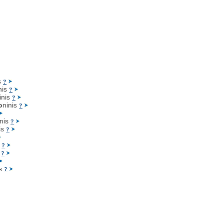
s
?
nis
?
inis
?
o
ninis
?
inis
?
is
?
s
?
s
?
is
?