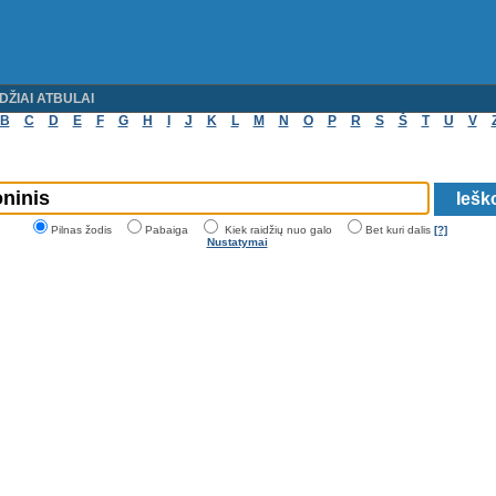
DŽIAI ATBULAI
B
C
D
E
F
G
H
I
J
K
L
M
N
O
P
R
S
Š
T
U
V
Pilnas žodis
Pabaiga
Kiek raidžių nuo galo
Bet kuri dalis
[?]
Nustatymai