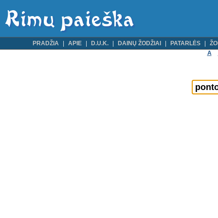
PRADŽIA
APIE
D.U.K.
DAINŲ ŽODŽIAI
PATARLĖS
ŽO
A