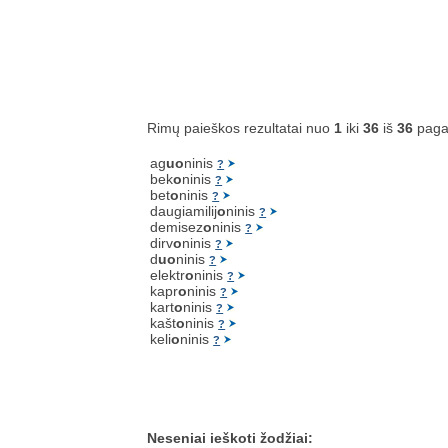
Rimų paieškos rezultatai nuo
1
iki
36
iš
36
paga
ag
uo
ninis
?
bek
o
ninis
?
bet
o
ninis
?
daugiamilij
o
ninis
?
demisez
o
ninis
?
dirv
o
ninis
?
d
uo
ninis
?
elektr
o
ninis
?
kapr
o
ninis
?
kart
o
ninis
?
kašt
o
ninis
?
keli
o
ninis
?
Neseniai ieškoti žodžiai: