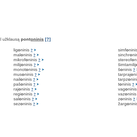
l užklausą
pont
oninis
[?]
lig
o
ninis
simf
o
nini
?
mal
o
ninis
sinchr
o
ni
?
mikrof
o
ninis
stereof
o
n
?
milij
o
ninis
šimtamilij
?
monot
o
ninis
š
o
ninis
?
?
mus
o
ninis
tarpraj
o
n
?
nail
o
ninis
tarpz
o
nin
?
paš
o
ninis
t
o
ninis
?
?
raj
o
ninis
vag
o
nini
?
regi
o
ninis
vaz
o
nini
?
sal
o
ninis
z
o
ninis
?
?
sez
o
ninis
žarg
o
nin
?