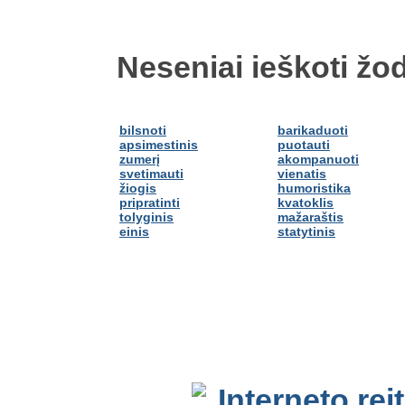
Neseniai ieškoti žod
bilsnoti
barikaduoti
apsimestinis
puotauti
zumerį
akompanuoti
svetimauti
vienatis
žiogis
humoristika
pripratinti
kvatoklis
tolyginis
mažaraštis
einis
statytinis