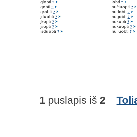
gl
o
bti
l
o
bti
?
?
g
o
bti
nuči
uo
pti
?
?
gr
o
bti
nud
o
bti
?
?
įd
uo
bti
nug
o
bti
?
?
įk
o
pti
nuk
o
pti
?
?
įs
o
pti
nuk
uo
pti
?
?
išd
uo
bti
nuli
uo
bti
?
?
1
puslapis iš
2
Toli