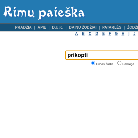
PRADŽIA
APIE
D.U.K.
DAINŲ ŽODŽIAI
PATARLĖS
ŽODŽI
A
B
C
D
E
F
G
H
I
J
Pilnas žodis
Pabaiga