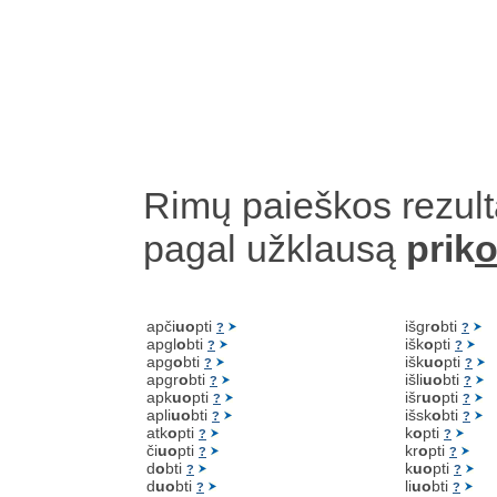
Rimų paieškos rezult
pagal užklausą
prik
o
apči
uo
pti
išgr
o
bti
?
?
apgl
o
bti
išk
o
pti
?
?
apg
o
bti
išk
uo
pti
?
?
apgr
o
bti
išli
uo
bti
?
?
apk
uo
pti
išr
uo
pti
?
?
apli
uo
bti
išsk
o
bti
?
?
atk
o
pti
k
o
pti
?
?
či
uo
pti
kr
o
pti
?
?
d
o
bti
k
uo
pti
?
?
d
uo
bti
li
uo
bti
?
?