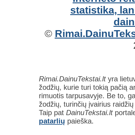
©
Rimai.DainuTekst
Rimai.DainuTekstai.lt
yra lietu
žodžių, kurie turi tokią pačią a
rimuotis tarpusavyje. Be to, gal
žodžių, turinčių įvairius raidži
Taip pat
DainuTekstai.lt
portal
patarlių
paieška.