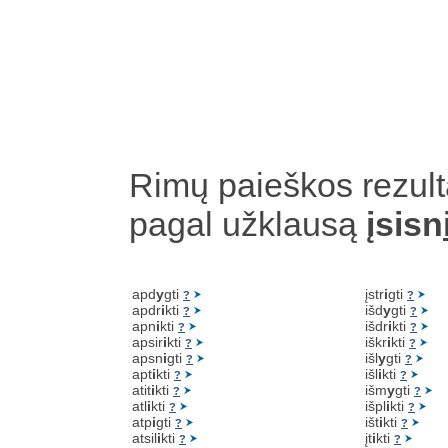
Rimų paieškos rezult
pagal užklausą
įsisn
apd
y
gti
įstr
i
gti
?
?
apdr
i
kti
išd
y
gti
?
?
apn
i
kti
išdr
i
kti
?
?
apsir
i
kti
iškr
i
kti
?
?
apsn
i
gti
išl
y
gti
?
?
apt
i
kti
išl
i
kti
?
?
atit
i
kti
išm
y
gti
?
?
atl
i
kti
išpl
i
kti
?
?
atp
i
gti
išt
i
kti
?
?
atsil
i
kti
įt
i
kti
?
?