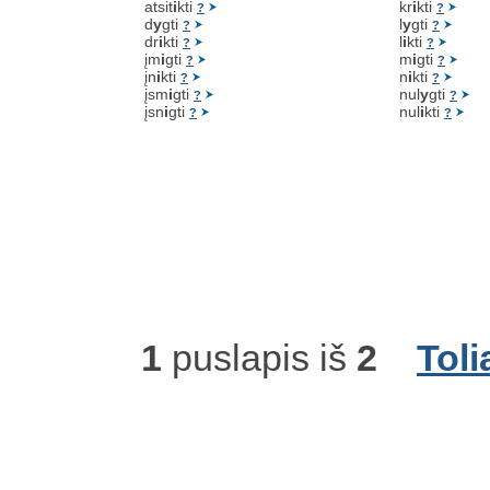
atsit
i
kti
kr
i
kti
?
?
d
y
gti
l
y
gti
?
?
dr
i
kti
l
i
kti
?
?
įm
i
gti
m
i
gti
?
?
įn
i
kti
n
i
kti
?
?
įsm
i
gti
nul
y
gti
?
?
įsn
i
gti
nul
i
kti
?
?
1
puslapis iš
2
Toli