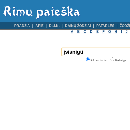
PRADŽIA
APIE
D.U.K.
DAINŲ ŽODŽIAI
PATARLĖS
ŽODŽI
A
B
C
D
E
F
G
H
I
J
Pilnas žodis
Pabaiga