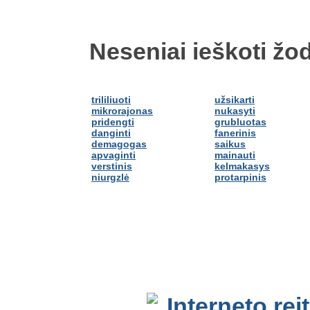
Neseniai ieškoti žod
trililiuoti
užsikarti
mikrorajonas
nukasyti
pridengti
grubluotas
danginti
fanerinis
demagogas
saikus
apvaginti
mainauti
verstinis
kelmakasys
niurgzlė
protarpinis