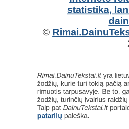
©
Rimai.DainuTekst
Rimai.DainuTekstai.lt
yra lietu
žodžių, kurie turi tokią pačią a
rimuotis tarpusavyje. Be to, gal
žodžių, turinčių įvairius raidži
Taip pat
DainuTekstai.lt
portal
patarlių
paieška.