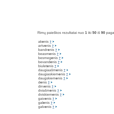
Rimų paieškos rezultatai nuo
1
iki
50
iš
90
paga
ak
e
nis
?
artv
e
nis
?
bandr
e
nis
?
beasm
e
nis
?
besmeg
e
nis
?
bevand
e
nis
?
biulet
e
nis
?
daugiaašm
e
nis
?
daugiaskiem
e
nis
?
daugskiem
e
nis
?
d
e
nis
?
dirv
e
nis
?
dviašm
e
nis
?
dviskiem
e
nis
?
gaiv
e
nis
?
gal
e
nis
?
galv
e
nis
?