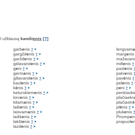
l užklausą
kamšt
enis
[?]
garb
e
nis
lengvam
?
gargžd
e
nis
marg
e
ni
?
garžd
e
nis
mažavan
?
gėlavand
e
nis
milt
e
nis
?
?
g
e
ni
past
e
nis
?
germ
a
nis
patv
e
nis
?
giliavand
e
nis
pav
ė
nis
?
?
kaul
e
nis
pel
e
nis
?
?
k
ė
nis
p
e
ni
?
?
keturskiem
e
nis
penkiask
?
kirv
e
nis
plačiaekr
?
kitam
a
nis
plačiastr
ė
?
laib
e
nis
pl
ė
nis
?
?
laisvam
a
nis
pluk
e
nis
?
laišk
e
nis
Pnomp
e
n
?
lakšt
e
nis
prapuol
e
?
lazd
e
nis
?