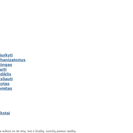
iurkyti
hanizatorius
ntingas
urti
diklis
sliauti
nytas
omitas
škoti ne tik rimų, bet ir žodžių, turinčių įvairius raidžių