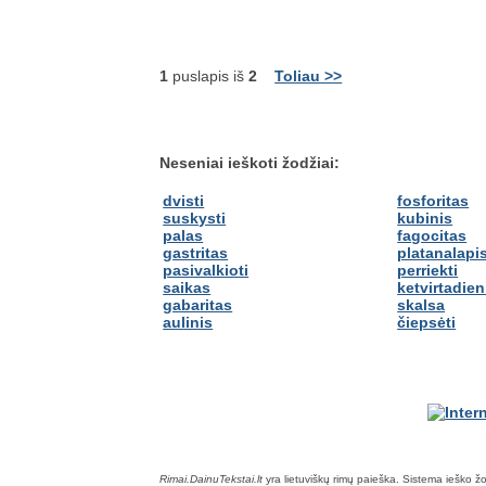
1
puslapis iš
2
Toliau >>
Neseniai ieškoti žodžiai:
dvisti
fosforitas
suskysti
kubinis
palas
fagocitas
gastritas
platanalapi
pasivalkioti
perriekti
saikas
ketvirtadien
gabaritas
skalsa
aulinis
čiepsėti
Rimai.DainuTekstai.lt
yra lietuviškų rimų paieška. Sistema ieško žodž