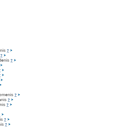
a
nis
?
s
?
d
e
nis
?
?
?
iem
e
nis
?
a
nis
?
nis
?
?
is
?
nis
?