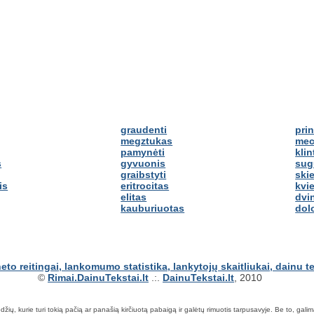
graudenti
prin
megztukas
mec
pamynėti
kli
s
gyvuonis
sug
graibstyti
skie
is
eritrocitas
kvie
elitas
dvi
kauburiuotas
dol
©
Rimai.DainuTekstai.lt
.:.
DainuTekstai.lt
, 2010
ių, kurie turi tokią pačią ar panašią kirčiuotą pabaigą ir galėtų rimuotis tarpusavyje. Be to, galima ie