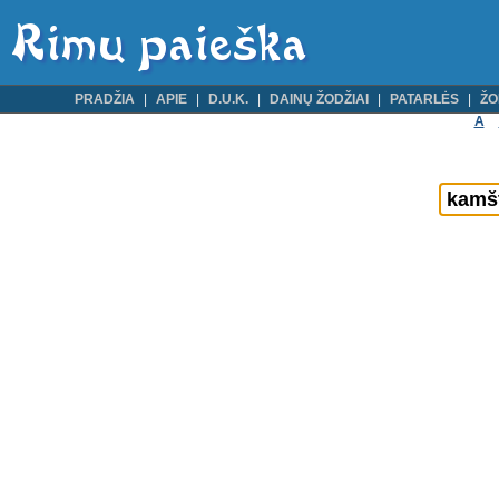
PRADŽIA
APIE
D.U.K.
DAINŲ ŽODŽIAI
PATARLĖS
ŽO
A