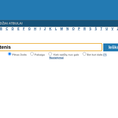
DŽIAI ATBULAI
B
C
D
E
F
G
H
I
J
K
L
M
N
O
P
R
S
Š
T
U
V
Pilnas žodis
Pabaiga
Kiek raidžių nuo galo
Bet kuri dalis
[?]
Nustatymai