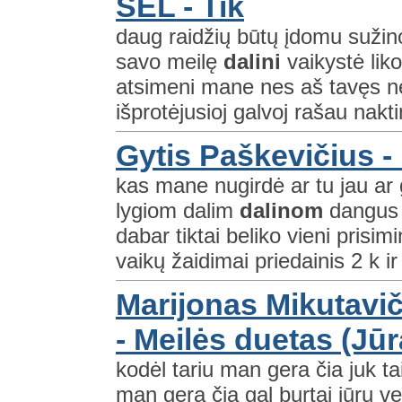
SEL - Tik
daug raidžių būtų įdomu sužinot
savo meilę
dalini
vaikystė liko
atsimeni mane nes aš tavęs ne
išprotėjusioj galvoj rašau nakt
Gytis Paškevičius -
kas mane nugirdė ar tu jau ar
lygiom dalim
dalinom
dangus ž
dabar tiktai beliko vieni prisi
vaikų žaidimai priedainis 2 k i
Marijonas Mikutavič
- Meilės duetas (Jūr
kodėl tariu man gera čia juk t
man gera čia gal burtai jūrų ve