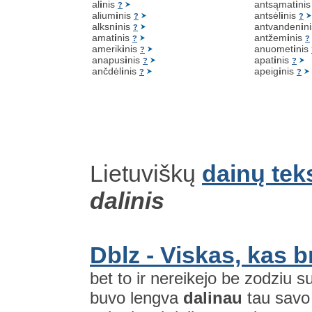
al
i
nis
antsąmat
i
ni
?
alium
i
nis
antsėl
i
nis
?
?
alksn
i
nis
antvanden
i
n
?
amat
i
nis
antžem
i
nis
?
?
amerik
i
nis
anuomet
i
nis
?
anapus
i
nis
apat
i
nis
?
?
ančdėl
i
nis
apeig
i
nis
?
?
Lietuviškų
dainų tek
dalinis
Dblz - Viskas, kas 
bet to ir nereikejo be zodziu
buvo lengva
dalinau
tau savo