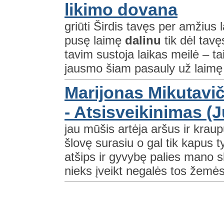
likimo dovana
griūti Širdis tavęs per amžius 
pusę laimę
dalinu
tik dėl tavę
tavim sustoja laikas meilė – t
jausmo šiam pasauly už laimę 
Marijonas Mikutavič
- Atsisveikinimas (J
jau mūšis artėja aršus ir kraup
šlovę surasiu o gal tik kapus 
atšips ir gyvybę palies mano s
nieks įveikt negalės tos žemė