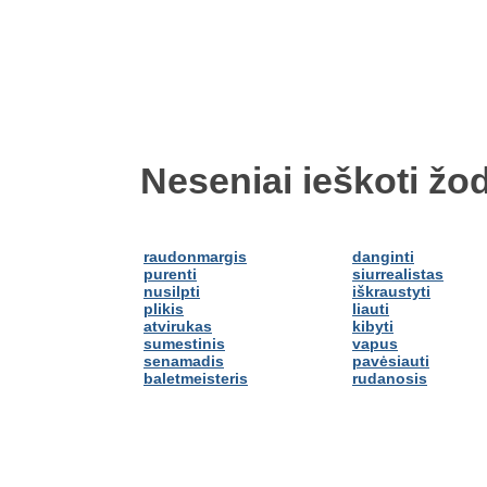
Neseniai ieškoti žod
raudonmargis
danginti
purenti
siurrealistas
nusilpti
iškraustyti
plikis
liauti
atvirukas
kibyti
sumestinis
vapus
senamadis
pavėsiauti
baletmeisteris
rudanosis