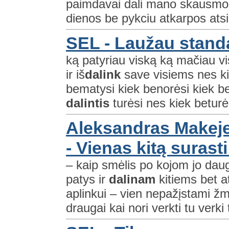
paimdavai dali mano skausmo a
dienos be pykciu atkarpos atsip
SEL - Laužau stand
ką patyriau viską ką mačiau visk
ir iš
dalink
save visiems nes ki
bematysi kiek benorėsi kiek be
dalintis
turėsi nes kiek beturės
Aleksandras Makeje
- Vienas kitą surast
– kaip smėlis po kojom jo da
patys ir
dalinam
kitiems bet a
aplinkui – vien nepažįstami žm
draugai kai nori verkti tu verki t