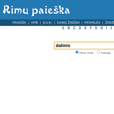
PRADŽIA
APIE
D.U.K.
DAINŲ ŽODŽIAI
PATARLĖS
ŽODŽI
A
B
C
D
E
F
G
H
I
J
Pilnas žodis
Pabaiga