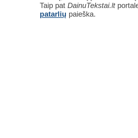
Taip pat
DainuTekstai.lt
portal
patarlių
paieška.