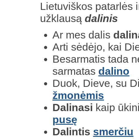
Lietuviškos patarlės i
užklausą
dalinis
Ar mes dalis
dali
Arti sėdėjo, kai D
Besarmatis tada n
sarmatas
dalino
Duok, Dieve, su 
žmonėmis
Dalinasi
kaip ūkin
pusę
Dalintis
smerčiu