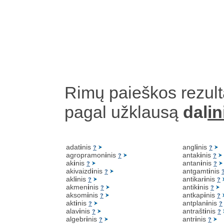
Rimų paieškos rezult
pagal užklausą
dal
in
adat
i
nis
angl
i
nis
?
?
agropramon
i
nis
antak
i
nis
?
?
ak
i
nis
antan
i
nis
?
?
akivaizd
i
nis
antgamt
i
nis
?
akl
i
nis
antikar
i
nis
?
?
akmen
i
nis
antik
i
nis
?
?
aksom
i
nis
antkap
i
nis
?
?
akt
i
nis
antplan
i
nis
?
?
alav
i
nis
antrašt
i
nis
?
?
algebr
i
nis
antr
i
nis
?
?