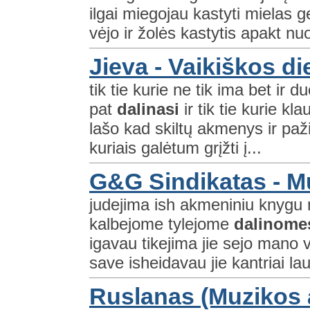
ilgai miegojau kastyti mielas ge
vėjo ir žolės kastytis apakt nuo
Jieva - Vaikiškos d
tik tie kurie ne tik ima bet ir
pat
dalinasi
ir tik tie kurie kla
lašo kad skiltų akmenys ir paži
kuriais galėtum grįžti į...
G&G Sindikatas - M
judejima ish akmeniniu knygu 
kalbejome tylejome
dalinome
igavau tikejima jie sejo mano 
save isheidavau jie kantriai la
Ruslanas (Muzikos a