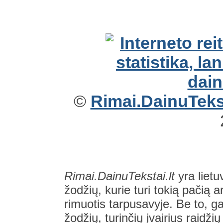
©
Rimai.DainuTekst
Rimai.DainuTekstai.lt
yra lietu
žodžių, kurie turi tokią pačią a
rimuotis tarpusavyje. Be to, gal
žodžių, turinčių įvairius raidži