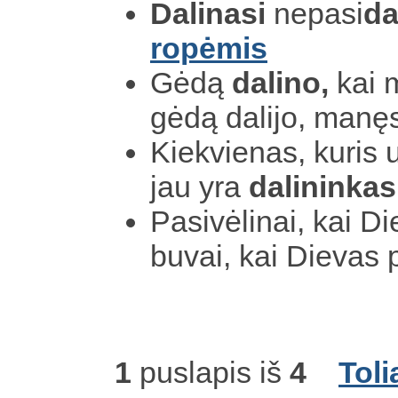
Dalinasi
nepasi
da
ropėmis
Gėdą
dalino,
kai 
gėdą dalijo, man
Kiekvienas, kuris u
jau yra
dalininkas
Pasivėlinai, kai D
buvai, kai Dievas 
1
puslapis iš
4
Toli