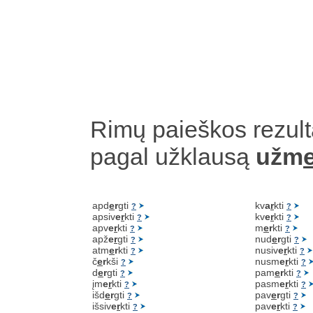
Rimų paieškos rezult
pagal užklausą
užm
apd
e
r
gti
kv
a
r
kti
?
?
apsiv
e
r
kti
kv
e
r
kti
?
?
apv
e
r
kti
m
e
r
kti
?
?
apž
e
r
gti
nud
e
r
gti
?
?
atm
e
r
kti
nusiv
e
r
kti
?
?
č
e
r
kši
nusm
e
r
kti
?
?
d
e
r
gti
pam
e
r
kti
?
?
įm
e
r
kti
pasm
e
r
kti
?
?
išd
e
r
gti
pav
e
r
gti
?
?
išsiv
e
r
kti
pav
e
r
kti
?
?