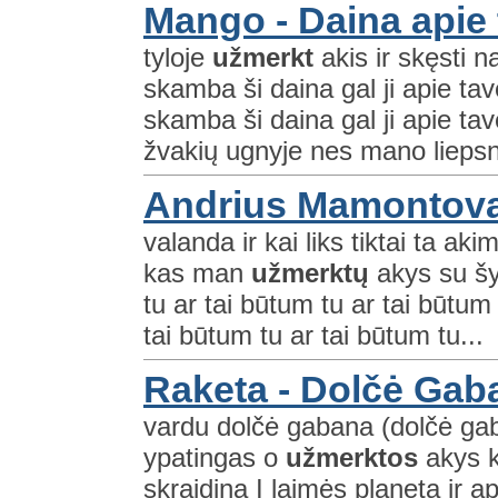
Mango - Daina apie 
tyloje
užmerkt
akis ir skęsti 
skamba ši daina gal ji apie t
skamba ši daina gal ji apie tav
žvakių ugnyje nes mano liepsn
Andrius Mamontovas
valanda ir kai liks tiktai ta a
kas man
užmerktų
akys su šy
tu ar tai būtum tu ar tai būtum
tai būtum tu ar tai būtum tu...
Raketa - Dolčė Gab
vardu dolčė gabana (dolčė gab
ypatingas o
užmerktos
akys k
skraidina Į laimės planetą ir ap