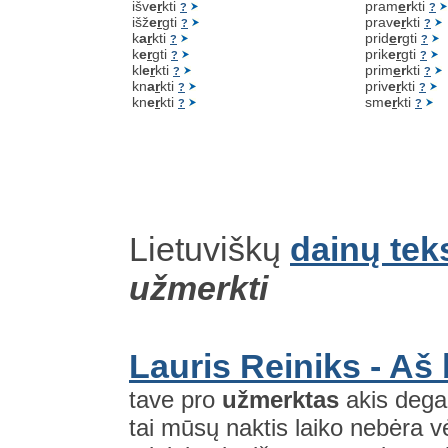
išv
e
r
kti
pram
e
r
kti
?
?
išž
e
r
gti
prav
e
r
kti
?
?
k
a
r
kti
prid
e
r
gti
?
?
k
e
r
gti
prik
e
r
gti
?
?
kl
e
r
kti
prim
e
r
kti
?
?
kn
a
r
kti
priv
e
r
kti
?
?
kn
e
r
kti
sm
e
r
kti
?
?
Lietuviškų
dainų tek
užmerkti
Lauris Reiniks - Aš
tave pro
užmerktas
akis dega 
tai mūsų naktis laiko nebėra 