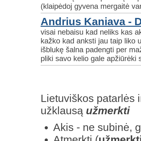
(klaipėdoj gyvena mergaitė va
Andrius Kaniava - 
visai nebaisu kad neliks kas 
kažko kad anksti jau taip liko
išblukę šalna padengti per m
pliki savo kelio gale apžiūrėki 
Lietuviškos patarlės i
užklausą
užmerkti
Akis - ne subinė, g
Atmerkti (
užmerkti