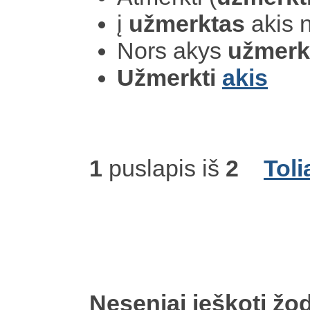
į
užmerktas
akis 
Nors akys
užmerk
Užmerkti
akis
1
puslapis iš
2
Toli
Neseniai ieškoti žod