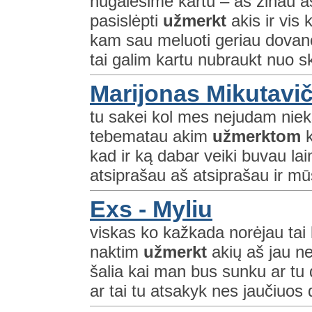
nugalėsime kartu – aš žinau aš
pasislėpti
užmerkt
akis ir vis
kam sau meluoti geriau dovanot
tai galim kartu nubraukt nuo s
Marijonas Mikutavič
tu sakei kol mes nejudam niek
tebematau akim
užmerktom
k
kad ir ką dabar veiki buvau la
atsiprašau aš atsiprašau ir mūs
Exs - Myliu
viskas ko kažkada norėjau tai k
naktim
užmerkt
akių aš jau ne
šalia kai man bus sunku ar tu
ar tai tu atsakyk nes jaučiuos d