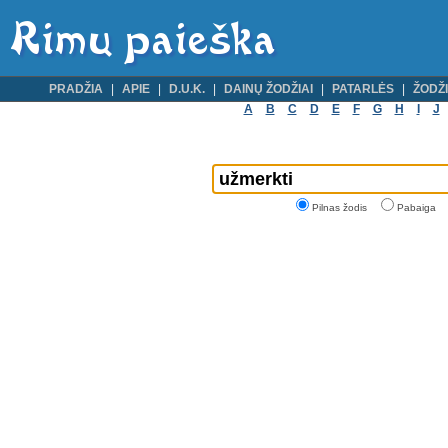
PRADŽIA
APIE
D.U.K.
DAINŲ ŽODŽIAI
PATARLĖS
ŽODŽI
A
B
C
D
E
F
G
H
I
J
Pilnas žodis
Pabaiga