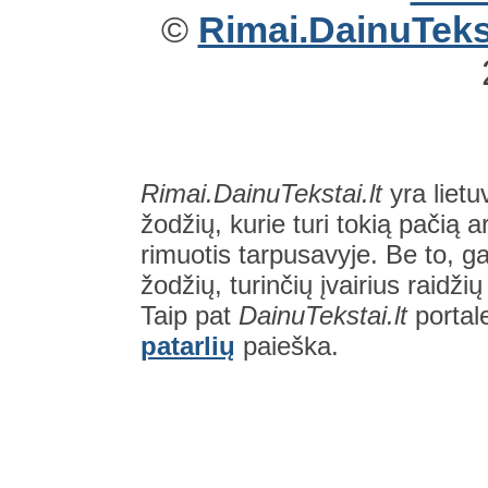
©
Rimai.DainuTekst
Rimai.DainuTekstai.lt
yra lietu
žodžių, kurie turi tokią pačią a
rimuotis tarpusavyje. Be to, gal
žodžių, turinčių įvairius raidži
Taip pat
DainuTekstai.lt
portal
patarlių
paieška.