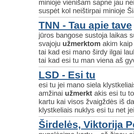
minioje vienišam sapne jau nei
suspėt kol neištirpai minioje Ši
TNN - Tau apie tave
jūros bangose sustoja laikas s
svajoju
užmerktom
akim kaip 
tai kad esi mano širdy ilgai l
tai kad esi tu man viena aš gyv
LSD - Esi tu
esi tu jei mano siela klystkelia
amžinai
užmerkt
akis esi tu 
kartu kai visos žvaigždės iš d
klystkeliais nuklys esi tu net j
Širdelės, Viktorija 