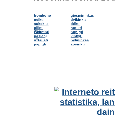
trombono
giesmininkas
neikti
dvikinkis
sukeklis
drikti
plikti
nutikti
iškiūtinti
nupigti
pasienį
kinkyti
užtausti
bylininkas
papigti
apsirikti