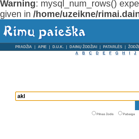
Warning
: mysql_num_rows() expec
given in
/home/uzeikne/rimai.dain
PRADŽIA
APIE
D.U.K.
DAINŲ ŽODŽIAI
PATARLĖS
ŽODŽI
A
B
C
D
E
F
G
H
I
J
Pilnas žodis
Pabaiga