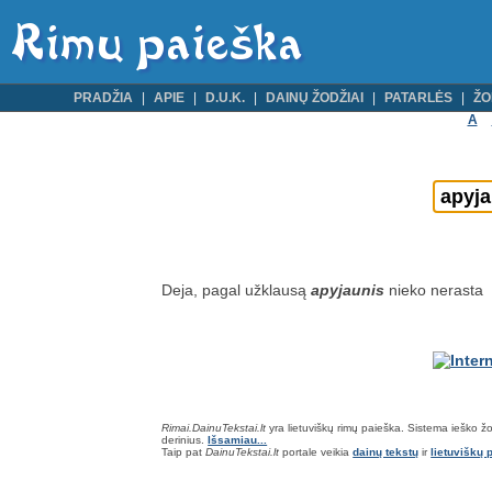
PRADŽIA
APIE
D.U.K.
DAINŲ ŽODŽIAI
PATARLĖS
ŽO
A
Deja, pagal užklausą
apyjaunis
nieko nerasta
Rimai.DainuTekstai.lt
yra lietuviškų rimų paieška. Sistema ieško žodž
derinius.
Išsamiau...
Taip pat
DainuTekstai.lt
portale veikia
dainų tekstų
ir
lietuviškų p