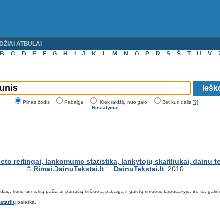
DŽIAI ATBULAI
B
C
D
E
F
G
H
I
J
K
L
M
N
O
P
R
S
Š
T
U
V
Pilnas žodis
Pabaiga
Kiek raidžių nuo galo
Bet kuri dalis
[?]
Nustatymai
©
Rimai.DainuTekstai.lt
.:.
DainuTekstai.lt
, 2010
ių, kurie turi tokią pačią ar panašią kirčiuotą pabaigą ir galėtų rimuotis tarpusavyje. Be to, galima ie
atarlių
paieška.