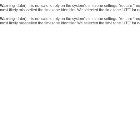
Warning
: date(): It is not safe to rely on the system's timezone settings. You are 
most likely misspelled the timezone identifier. We selected the timezone 'UTC' for 
Warning
: date(): It is not safe to rely on the system's timezone settings. You are 
most likely misspelled the timezone identifier. We selected the timezone 'UTC' for 