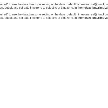
*required* to use the date.timezone setting or the date_default_timezone_set() functi
now, but please set date.timezone to select your timezone. in
/home/uzeikne/rimai.da
*required* to use the date.timezone setting or the date_default_timezone_set() functi
now, but please set date.timezone to select your timezone. in
/home/uzeikne/rimai.da