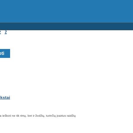
Z
Ž
škoti ne tik rimų, bet ir žodžių, turinčių įvairius raidžių