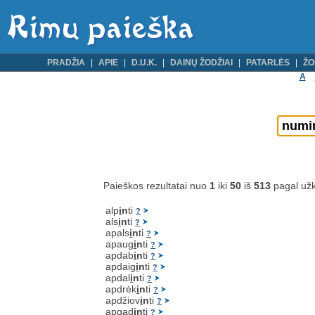
PRADŽIA
APIE
D.U.K.
DAINŲ ŽODŽIAI
PATARLĖS
ŽO
A
Paieškos rezultatai nuo
1
iki
50
iš
513
pagal už
alp
i
n
ti
?
als
i
n
ti
?
apals
i
n
ti
?
apaug
i
n
ti
?
apdab
i
n
ti
?
apdaig
i
n
ti
?
apdal
i
n
ti
?
apdrėk
i
n
ti
?
apdžiov
i
n
ti
?
apgad
i
n
ti
?