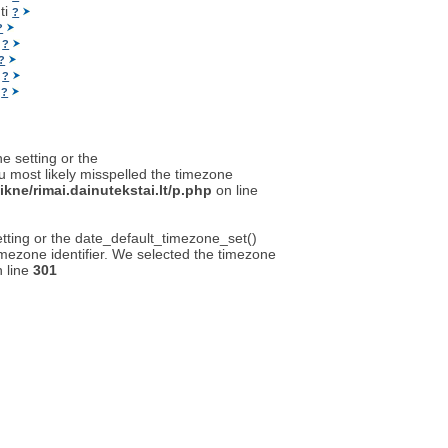
n
ti
?
?
i
?
?
i
?
i
?
ne setting or the
u most likely misspelled the timezone
kne/rimai.dainutekstai.lt/p.php
on line
setting or the date_default_timezone_set()
timezone identifier. We selected the timezone
 line
301