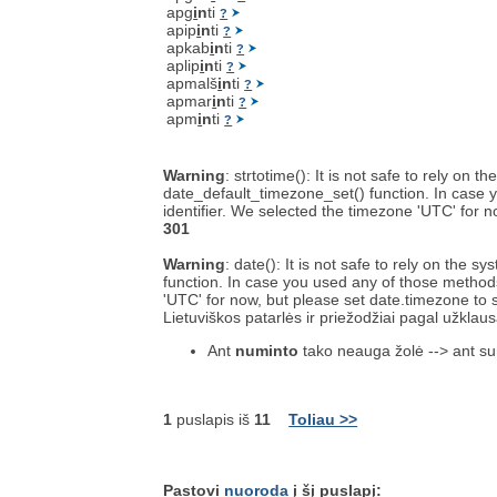
apg
i
n
ti
?
apip
i
n
ti
?
apkab
i
n
ti
?
aplip
i
n
ti
?
apmalš
i
n
ti
?
apmar
i
n
ti
?
apm
i
n
ti
?
Warning
: strtotime(): It is not safe to rely on
date_default_timezone_set() function. In case y
identifier. We selected the timezone 'UTC' for 
301
Warning
: date(): It is not safe to rely on the
function. In case you used any of those methods 
'UTC' for now, but please set date.timezone to 
Lietuviškos patarlės ir priežodžiai pagal užklau
Ant
numinto
tako neauga žolė --> ant s
1
puslapis iš
11
Toliau >>
Pastovi
nuoroda
į šį puslapį: