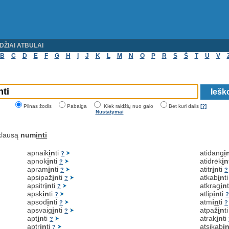
DŽIAI ATBULAI
B
C
D
E
F
G
H
I
J
K
L
M
N
O
P
R
S
Š
T
U
V
Pilnas žodis
Pabaiga
Kiek raidžių nuo galo
Bet kuri dalis
[?]
Nustatymai
klausą
num
inti
apnaik
i
n
ti
atidang
i
?
apnok
i
n
ti
atidrėk
i
n
?
apram
i
n
ti
atitr
i
n
ti
?
?
apsipaž
i
n
ti
atkab
i
n
t
?
apsitr
i
n
ti
atkrag
i
n
?
apsk
i
n
ti
atlip
i
n
ti
?
apsod
i
n
ti
atm
i
n
ti
?
?
apsvaig
i
n
ti
atpaž
i
n
t
?
apt
i
n
ti
atrak
i
n
ti
?
aptr
i
n
ti
atsikab
i
?