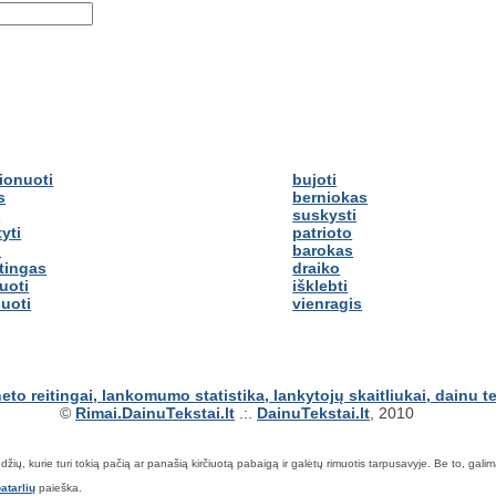
ionuoti
bujoti
s
berniokas
s
suskysti
yti
patrioto
i
barokas
tingas
draiko
uoti
išklebti
suoti
vienragis
©
Rimai.DainuTekstai.lt
.:.
DainuTekstai.lt
, 2010
ių, kurie turi tokią pačią ar panašią kirčiuotą pabaigą ir galėtų rimuotis tarpusavyje. Be to, galima ie
atarlių
paieška.