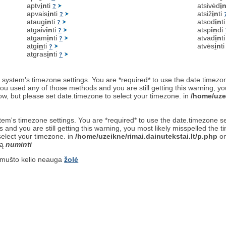
aptv
i
n
ti
atsivėd
i
?
apvais
i
n
ti
atsiž
i
n
ti
?
ataug
i
n
ti
atsod
i
n
t
?
atgaiv
i
n
ti
atsp
i
n
di
?
atgam
i
n
ti
atvad
i
n
t
?
atg
i
n
ti
atvės
i
n
t
?
atgras
i
n
ti
?
 the system's timezone settings. You are *required* to use the date.timezo
ou used any of those methods and you are still getting this warning, yo
now, but please set date.timezone to select your timezone. in
/home/uzei
 system's timezone settings. You are *required* to use the date.timezone 
and you are still getting this warning, you most likely misspelled the 
select your timezone. in
/home/uzeikne/rimai.dainutekstai.lt/p.php
on
są
numinti
umušto kelio neauga
žolė