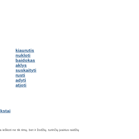
kiaurutis
nukloti
baidokas
aklys
suskaityti
rusti
adyti
atjoti
škoti ne tik rimų, bet ir žodžių, turinčių įvairius raidžių