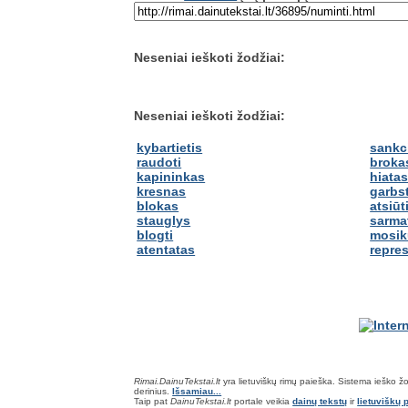
Neseniai ieškoti žodžiai:
Neseniai ieškoti žodžiai:
kybartietis
sankc
raudoti
broka
kapininkas
hiata
kresnas
garbst
blokas
atsiūt
stauglys
sarma
blogti
mosik
atentatas
repre
Rimai.DainuTekstai.lt
yra lietuviškų rimų paieška. Sistema ieško žodž
derinius.
Išsamiau...
Taip pat
DainuTekstai.lt
portale veikia
dainų tekstų
ir
lietuviškų p