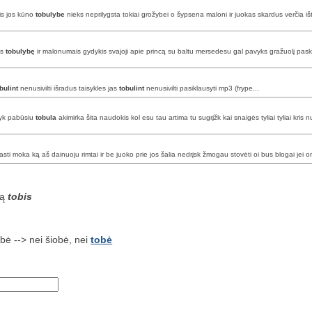
is jos kūno
tobulybe
nieks neprilygsta tokiai grožybei o šypsena maloni ir juokas skardus verčia iš
is
tobulybę
ir malonumais gydykis svajoji apie princą su baltu mersedesu gal pavyks gražuolį pasku
bulint
nenusivilti išradus taisykles jas
tobulint
nenusivilti pasiklausyti mp3 (frype...
syk pabūsiu
tobula
akimirka šita naudokis kol esu tau artima tu sugrįžk kai snaigės tyliai tyliai kris n
rasti moka ką aš dainuoju rimtai ir be juoko prie jos šalia nedrįsk žmogau stovėti oi bus blogai jei o
są
tobis
obė --> nei šiobė, nei
tobė