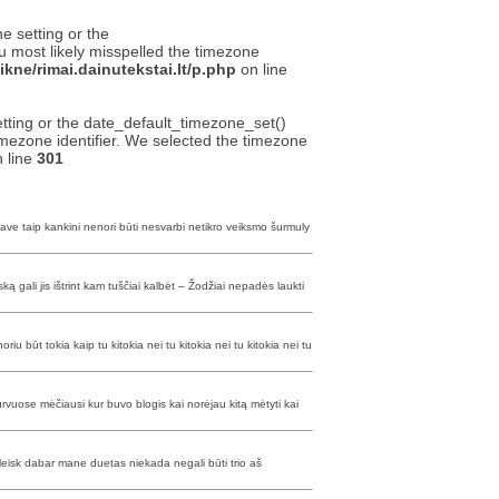
ne setting or the
u most likely misspelled the timezone
kne/rimai.dainutekstai.lt/p.php
on line
setting or the date_default_timezone_set()
timezone identifier. We selected the timezone
 line
301
save taip kankini nenori būti nesvarbi netikro veiksmo šurmuly
ą gali jis ištrint kam tuščiai kalbėt – Žodžiai nepadės laukti
 būt tokia kaip tu kitokia nei tu kitokia nei tu kitokia nei tu
 purvuose mėčiausi kur buvo blogis kai norėjau kitą mėtyti kai
išleisk dabar mane duetas niekada negali būti trio aš