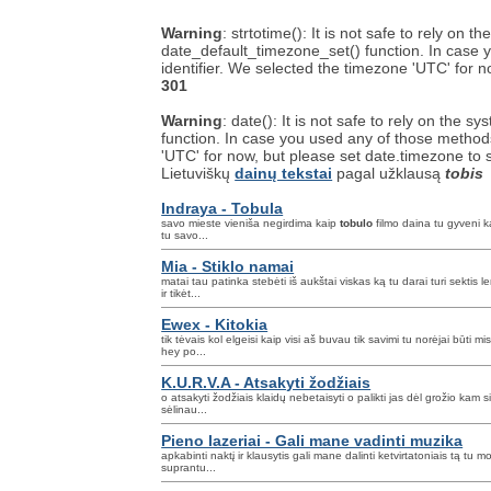
Warning
: strtotime(): It is not safe to rely on
date_default_timezone_set() function. In case y
identifier. We selected the timezone 'UTC' for 
301
Warning
: date(): It is not safe to rely on the
function. In case you used any of those methods 
'UTC' for now, but please set date.timezone to 
Lietuviškų
dainų tekstai
pagal užklausą
tobis
Indraya - Tobula
savo mieste vieniša negirdima kaip
tobulo
filmo daina tu gyveni kai
tu savo...
Mia - Stiklo namai
matai tau patinka stebėti iš aukštai viskas ką tu darai turi sektis l
ir tikėt...
Ewex - Kitokia
tik tėvais kol elgeisi kaip visi aš buvau tik savimi tu norėjai būti mi
hey po...
K.U.R.V.A - Atsakyti žodžiais
o atsakyti žodžiais klaidų nebetaisyti o palikti jas dėl grožio kam s
sėlinau...
Pieno lazeriai - Gali mane vadinti muzika
apkabinti naktį ir klausytis gali mane dalinti ketvirtatoniais tą tu m
suprantu...