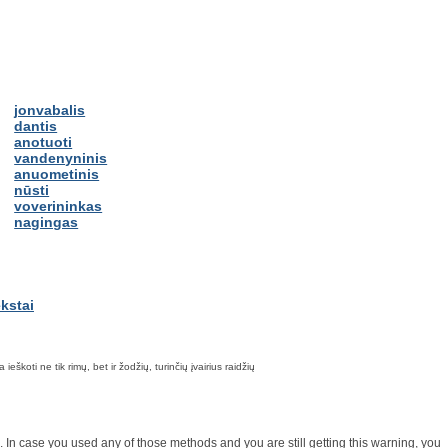
jonvabalis
dantis
anotuoti
vandenyninis
anuometinis
nūsti
voverininkas
nagingas
škoti ne tik rimų, bet ir žodžių, turinčių įvairius raidžių
on. In case you used any of those methods and you are still getting this warning, you