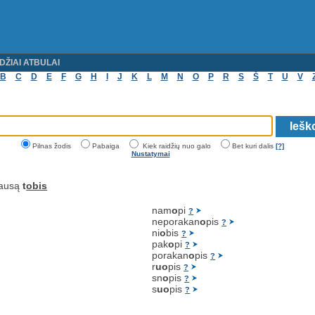
DŽIAI ATBULAI
B
C
D
E
F
G
H
I
J
K
L
M
N
O
P
R
S
Š
T
U
V
Pilnas žodis
Pabaiga
Kiek raidžių nuo galo
Bet kuri dalis
[?]
Nustatymai
lausą
t
obis
nam
o
pi
?
neporakan
o
pis
?
ni
o
bis
?
pak
o
pi
?
porakan
o
pis
?
r
uo
pis
?
sn
o
pis
?
s
uo
pis
?