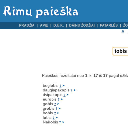
PRADŽIA
APIE
D.U.K.
DAINŲ ŽODŽIAI
PATARLĖS
ŽO
A
Paieškos rezultatai nuo
1
iki
17
iš
17
pagal užk
begl
o
bis
?
daugiapak
o
pis
?
dvipak
o
pis
?
eur
o
pis
?
g
o
bis
?
gr
o
bis
?
h
o
bis
?
l
o
bis
?
Nair
o
bis
?