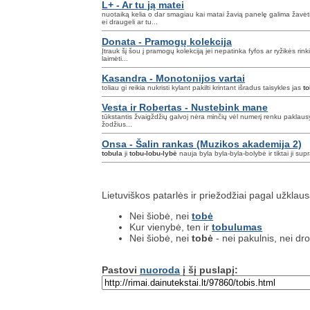
L+ - Ar tu ją matei
nuotaiką kelia o dar smagiau kai matai žavią panelę galima žavėt
ei draugeli ar tu...
Donata - Pramogų kolekcija
Įtrauk šį šou į pramogų kolekciją jei nepatinka fyfos ar ryžikės rink
laimėti...
Kasandra - Monotonijos vartai
toliau gi reikia nukristi kylant pakilti krintant išradus taisykles jas
to
Vesta ir Robertas - Nustebink mane
tūkstantis žvaigždžių galvoj nėra minčių vėl numerį renku paklau
žodžius...
Onsa - Šalin rankas (Muzikos akademija 2)
tobula
ji
tobu-lobu-lybė
nauja byla byla-byla-bolybė ir tiktai ji sup
Lietuviškos patarlės ir priežodžiai pagal užklau
Nei šiobė, nei
tobė
Kur vienybė, ten ir
tobulumas
Nei šiobė, nei
tobė
- nei pakulnis, nei dr
Pastovi
nuoroda
į šį puslapį: