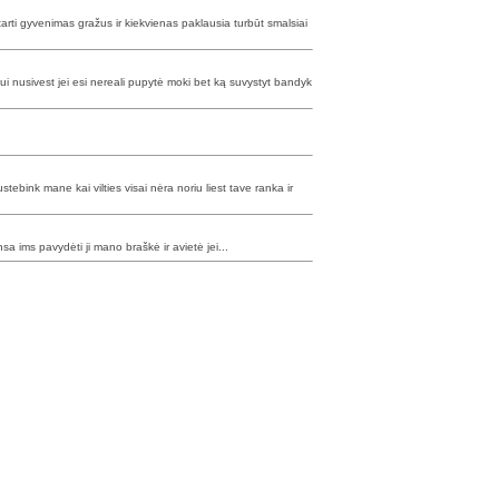
tarti gyvenimas gražus ir kiekvienas paklausia turbūt smalsiai
i nusivest jei esi nereali pupytė moki bet ką suvystyt bandyk
ustebink mane kai vilties visai nėra noriu liest tave ranka ir
nsa ims pavydėti ji mano braškė ir avietė jei...