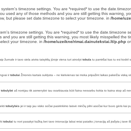
 the system's timezone settings. You are *required* to use the date.timezo
ou used any of those methods and you are still getting this warning, yo
now, but please set date.timezone to select your timezone. in
/home/uzei
 system's timezone settings. You are *required* to use the date.timezone 
and you are still getting this warning, you most likely misspelled the 
select your timezone. in
/home/uzeikne/rimai.dainutekstai.lt/p.php
on
p žurnale ir tavo siela atvira taisyklių jūroje viena turi atrodyt
tobula
tu pamiršai kas tu esi kodėl 
engvai ir
tobulai
Žmonės kartais suklysta – ne kiekvienas tai moka pripažint laikas pakeičia viską visk
s
tobulybė
aš norėjau tik asmenybė tau svarbiausia būti faina nesvarbu kokia to kaina stop aš nenoriu
iekti
tobulybės
jei ir taip jau visko sočiai pasirinkimo laisvė minčių pilni asočiai kur buvo gėris kai
oki
tobulai
tu nori pasakyt kažką bet tavo intonacija labai retai pataiko į tonaciją aš įrašyta į tave 