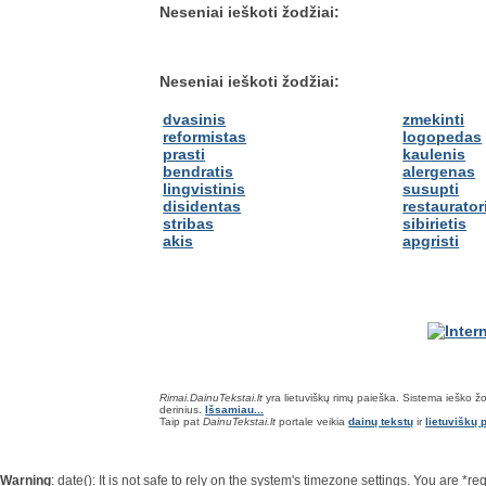
Neseniai ieškoti žodžiai:
Neseniai ieškoti žodžiai:
dvasinis
zmekinti
reformistas
logopedas
prasti
kaulenis
bendratis
alergenas
lingvistinis
susupti
disidentas
restaurator
stribas
sibirietis
akis
apgristi
Rimai.DainuTekstai.lt
yra lietuviškų rimų paieška. Sistema ieško žodž
derinius.
Išsamiau...
Taip pat
DainuTekstai.lt
portale veikia
dainų tekstų
ir
lietuviškų p
Warning
: date(): It is not safe to rely on the system's timezone settings. You are 