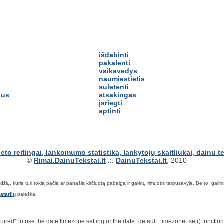
išdabinti
pakalenti
vaikavedys
naumiestietis
suletenti
ius
atsakingas
įsriegti
aptinti
©
Rimai.DainuTekstai.lt
.:.
DainuTekstai.lt
, 2010
ių, kurie turi tokią pačią ar panašią kirčiuotą pabaigą ir galėtų rimuotis tarpusavyje. Be to, galima ie
atarlių
paieška.
*required* to use the date.timezone setting or the date_default_timezone_set() functi