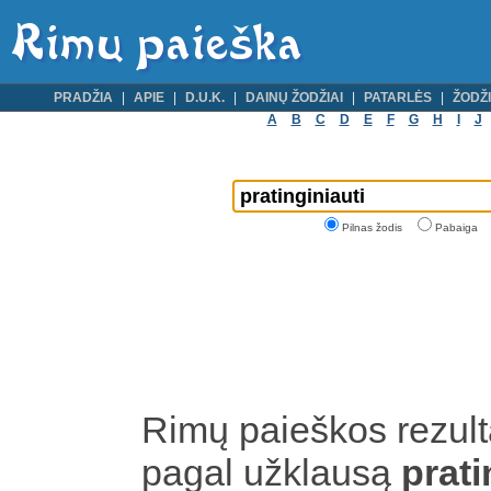
PRADŽIA
APIE
D.U.K.
DAINŲ ŽODŽIAI
PATARLĖS
ŽODŽI
A
B
C
D
E
F
G
H
I
J
Pilnas žodis
Pabaiga
Rimų paieškos rezult
pagal užklausą
prati