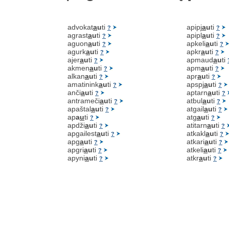
advokat
a
u
ti
apipj
a
u
ti
?
?
agrast
a
u
ti
apipl
a
u
ti
?
?
aguon
a
u
ti
apkeli
a
u
ti
?
?
agurk
a
u
ti
apkr
a
u
ti
?
?
ajer
a
u
ti
apmaud
a
u
ti
?
akmen
a
u
ti
apm
a
u
ti
?
?
alkan
a
u
ti
apr
a
u
ti
?
?
amatinink
a
u
ti
apspj
a
u
ti
?
?
anči
a
u
ti
aptarn
a
u
ti
?
?
antrameči
a
u
ti
atbul
a
u
ti
?
?
apaštal
a
u
ti
atgail
a
u
ti
?
?
ap
a
u
ti
atg
a
u
ti
?
?
apdži
a
u
ti
atitarn
a
u
ti
?
?
apgailest
a
u
ti
atkakl
a
u
ti
?
?
apg
a
u
ti
atkari
a
u
ti
?
?
apgri
a
u
ti
atkeli
a
u
ti
?
?
apyni
a
u
ti
atkr
a
u
ti
?
?