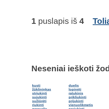
1
puslapis iš
4
Toli
Neseniai ieškoti žod
kusti
duelis
žūklininkas
lopinėti
striukinti
ratukinis
sujukinti
prikliukinti
sužiūrėti
prijukinti
riukinti
vienuolikmetis
geravalis
prajukinti