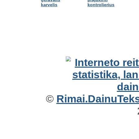
karvelis
kontrolierius
©
Rimai.DainuTekst