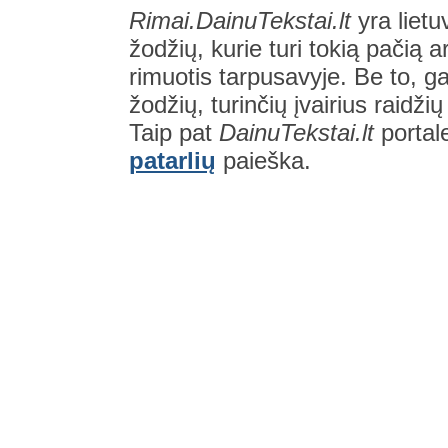
Rimai.DainuTekstai.lt
yra lietu
žodžių, kurie turi tokią pačią a
rimuotis tarpusavyje. Be to, gal
žodžių, turinčių įvairius raidži
Taip pat
DainuTekstai.lt
portal
patarlių
paieška.