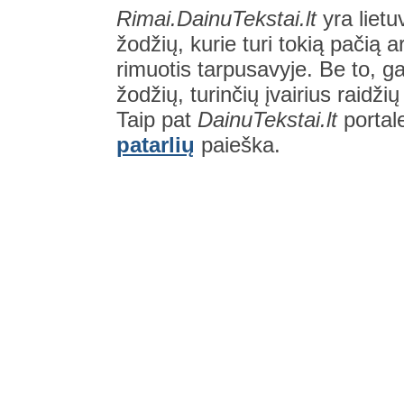
Rimai.DainuTekstai.lt
yra lietu
žodžių, kurie turi tokią pačią a
rimuotis tarpusavyje. Be to, gal
žodžių, turinčių įvairius raidži
Taip pat
DainuTekstai.lt
portal
patarlių
paieška.