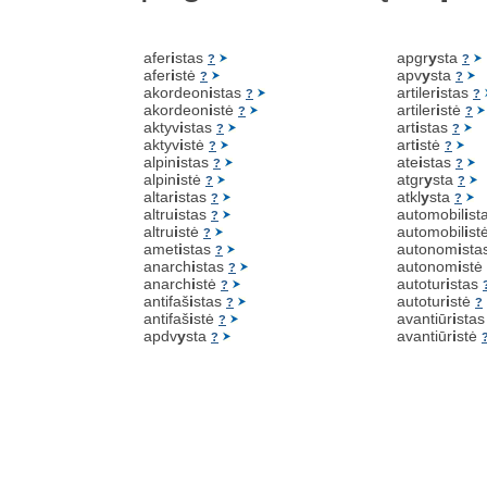
afer
i
stas
apgr
y
sta
?
?
afer
i
stė
apv
y
sta
?
?
akordeon
i
stas
artiler
i
stas
?
?
akordeon
i
stė
artiler
i
stė
?
?
aktyv
i
stas
art
i
stas
?
?
aktyv
i
stė
art
i
stė
?
?
alpin
i
stas
ate
i
stas
?
?
alpin
i
stė
atgr
y
sta
?
?
altar
i
stas
atkl
y
sta
?
?
altru
i
stas
automobil
i
st
?
altru
i
stė
automobil
i
st
?
amet
i
stas
autonom
i
sta
?
anarch
i
stas
autonom
i
stė
?
anarch
i
stė
autotur
i
stas
?
antifaš
i
stas
autotur
i
stė
?
?
antifaš
i
stė
avantiūr
i
sta
?
apdv
y
sta
avantiūr
i
stė
?