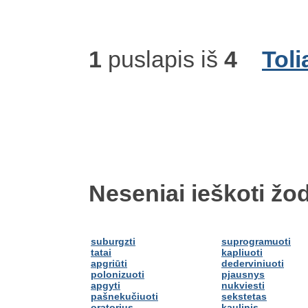
1
puslapis iš
4
Toli
Neseniai ieškoti žod
suburgzti
suprogramuoti
tatai
kapliuoti
apgriūti
dederviniuoti
polonizuoti
pjausnys
apgyti
nukviesti
pašnekučiuoti
sekstetas
oratorius
kaulinis