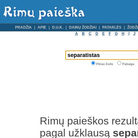
PRADŽIA
APIE
D.U.K.
DAINŲ ŽODŽIAI
PATARLĖS
ŽODŽI
A
B
C
D
E
F
G
H
I
J
Pilnas žodis
Pabaiga
Rimų paieškos rezult
pagal užklausą
sepa