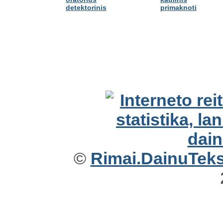
detektorinis
primaknoti
©
Rimai.DainuTekst