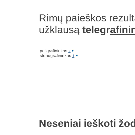
Rimų paieškos rezult
užklausą
telegr
afini
poligr
a
fininkas
?
stenogr
a
fininkas
?
Neseniai ieškoti žod