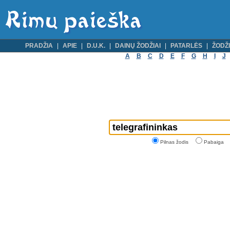
PRADŽIA
APIE
D.U.K.
DAINŲ ŽODŽIAI
PATARLĖS
ŽODŽI
A
B
C
D
E
F
G
H
I
J
Pilnas žodis
Pabaiga