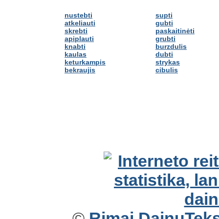
nustebti
supti
atkeliauti
gubti
skrebti
paskaitinėti
apiplauti
grubti
knabti
burzdulis
kaulas
dubti
keturkampis
strykas
bekraujis
cibulis
©
Rimai.DainuTekst