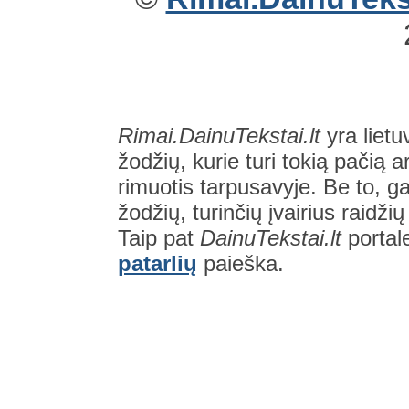
Rimai.DainuTekstai.lt
yra lietu
žodžių, kurie turi tokią pačią a
rimuotis tarpusavyje. Be to, gal
žodžių, turinčių įvairius raidži
Taip pat
DainuTekstai.lt
portal
patarlių
paieška.