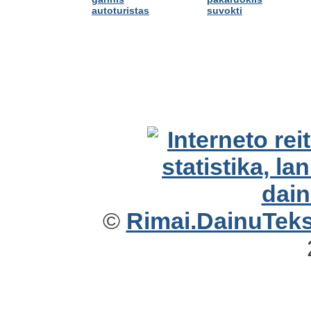
autoturistas
suvokti
©
Rimai.DainuTekst