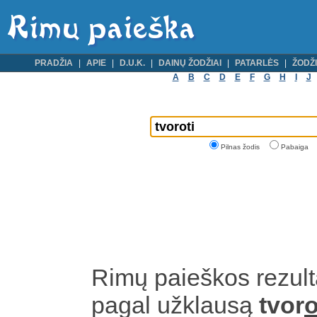
PRADŽIA
APIE
D.U.K.
DAINŲ ŽODŽIAI
PATARLĖS
ŽODŽI
A
B
C
D
E
F
G
H
I
J
Pilnas žodis
Pabaiga
Rimų paieškos rezult
pagal užklausą
tvor
o