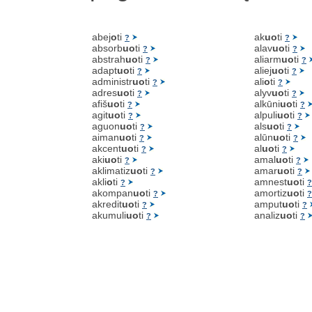
abej
o
ti
ak
uo
ti
?
?
absorb
uo
ti
alav
uo
ti
?
?
abstrah
uo
ti
aliarm
uo
ti
?
?
adapt
uo
ti
aliej
uo
ti
?
?
administr
uo
ti
ali
o
ti
?
?
adres
uo
ti
alyv
uo
ti
?
?
afiš
uo
ti
alkūni
uo
ti
?
?
agit
uo
ti
alpuli
uo
ti
?
?
aguon
uo
ti
als
uo
ti
?
?
aiman
uo
ti
alūn
uo
ti
?
?
akcent
uo
ti
al
uo
ti
?
?
aki
uo
ti
amal
uo
ti
?
?
aklimatiz
uo
ti
amar
uo
ti
?
?
akli
o
ti
amnest
uo
ti
?
?
akompan
uo
ti
amortiz
uo
ti
?
?
akredit
uo
ti
amput
uo
ti
?
?
akumuli
uo
ti
analiz
uo
ti
?
?