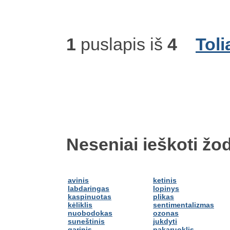
1
puslapis iš
4
Toli
Neseniai ieškoti žod
avinis
ketinis
labdaringas
lopinys
kaspinuotas
plikas
kėliklis
sentimentalizmas
nuobodokas
ozonas
suneštinis
jukdyti
garinis
pakaruoklis