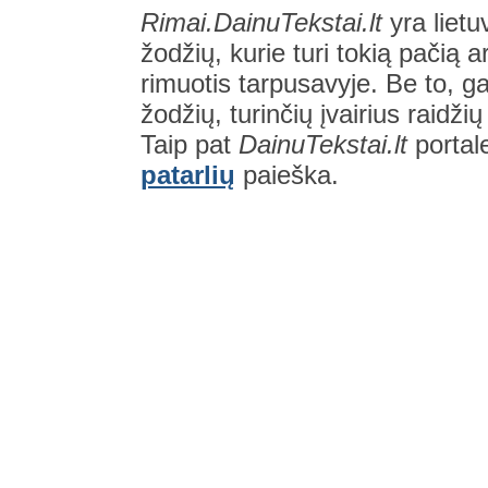
Rimai.DainuTekstai.lt
yra lietu
žodžių, kurie turi tokią pačią a
rimuotis tarpusavyje. Be to, gal
žodžių, turinčių įvairius raidži
Taip pat
DainuTekstai.lt
portal
patarlių
paieška.