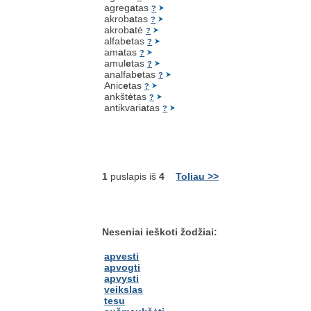
agreg
a
tas
?
akrob
a
tas
?
akrob
a
tė
?
alfab
e
tas
?
am
a
tas
?
amul
e
tas
?
analfab
e
tas
?
Anic
e
tas
?
ankšt
ė
tas
?
antikvari
a
tas
?
1
puslapis iš
4
Toliau >>
Neseniai ieškoti žodžiai:
apvesti
apvogti
apvysti
veikslas
tesu