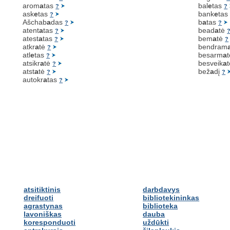
arom
a
tas
bal
e
tas
?
?
ask
e
tas
bank
e
ta
?
Ašchab
a
das
b
a
tas
?
?
atent
a
tas
bead
a
tė
?
atest
a
tas
bem
a
tė
?
?
atkr
a
tė
bendram
?
atl
e
tas
besarm
a
?
atsikr
a
tė
besveik
a
?
atst
a
tė
bež
a
dį
?
?
autokr
a
tas
?
atsitiktinis
darbdavys
dreifuoti
bibliotekininkas
agrastynas
biblioteka
lavoniškas
dauba
koresponduoti
uždūkti