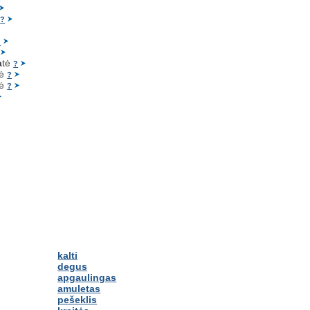
s
?
?
a
tė
?
tė
?
tė
?
kalti
degus
apgaulingas
amuletas
pešeklis