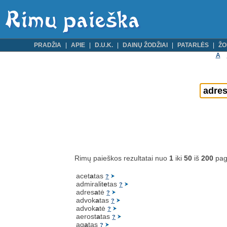
PRADŽIA
APIE
D.U.K.
DAINŲ ŽODŽIAI
PATARLĖS
ŽO
A
Rimų paieškos rezultatai nuo
1
iki
50
iš
200
pag
acet
a
tas
?
admiralit
e
tas
?
adres
a
tė
?
advok
a
tas
?
advok
a
tė
?
aerost
a
tas
?
ag
a
tas
?