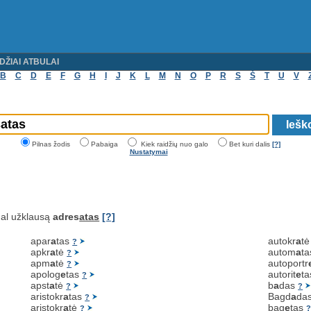
DŽIAI ATBULAI
B
C
D
E
F
G
H
I
J
K
L
M
N
O
P
R
S
Š
T
U
V
Pilnas žodis
Pabaiga
Kiek raidžių nuo galo
Bet kuri dalis
[?]
Nustatymai
al užklausą
adres
atas
[?]
apar
a
tas
autokr
a
t
?
apkr
a
tė
autom
a
t
?
apm
a
tė
autoportr
?
apolog
e
tas
autorit
e
t
?
apst
a
tė
b
a
das
?
?
aristokr
a
tas
Bagd
a
da
?
aristokr
a
tė
bag
e
tas
?