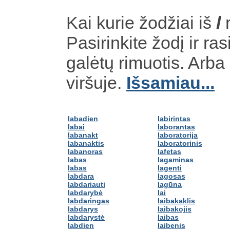
Kai kurie žodžiai iš
l
r
Pasirinkite žodį ir ras
galėtų rimuotis. Arb
viršuje.
Išsamiau...
labadien
labirintas
labai
laborantas
labanakt
laboratorija
labanaktis
laboratorinis
labanoras
lafetas
labas
lagaminas
labas
lagenti
labdara
lagosas
labdariauti
lagūna
labdarybė
lai
labdaringas
laibakaklis
labdarys
laibakojis
labdarystė
laibas
labdien
laibenis