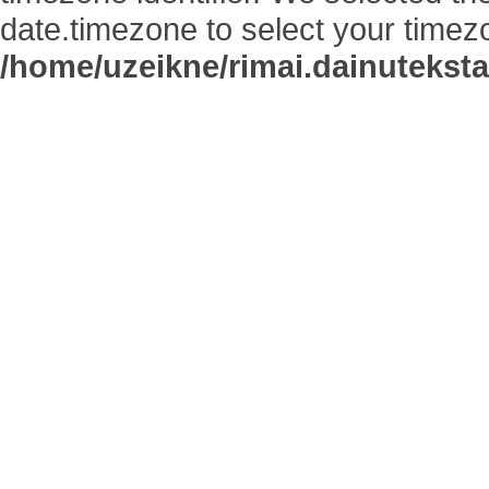
date.timezone to select your timez
/home/uzeikne/rimai.dainutekstai