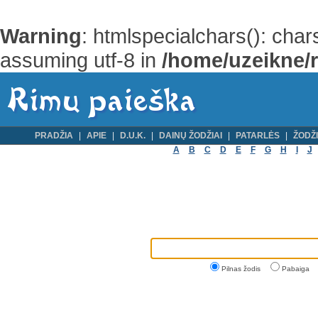
Warning
: htmlspecialchars(): cha
assuming utf-8 in
/home/uzeikne/ri
PRADŽIA
APIE
D.U.K.
DAINŲ ŽODŽIAI
PATARLĖS
ŽODŽI
A
B
C
D
E
F
G
H
I
J
Pilnas žodis
Pabaiga