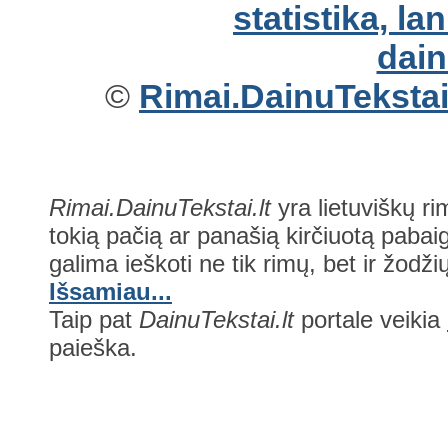
©
Rimai.DainuTekstai.
Rimai.DainuTekstai.lt
yra lietuviškų ri
tokią pačią ar panašią kirčiuotą pabaig
galima ieškoti ne tik rimų, bet ir žodžių
Išsamiau...
Taip pat
DainuTekstai.lt
portale veikia
paieška.