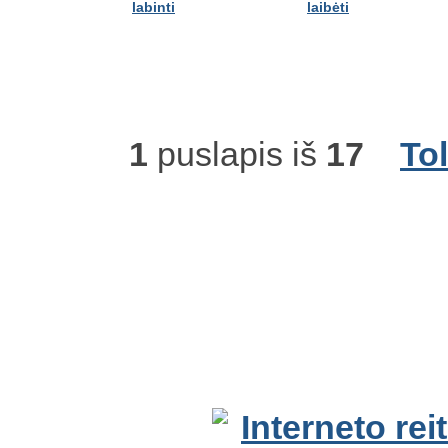
labinti
laibėti
1
puslapis iš
17
To