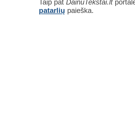
Taip pat
DainuTekstai.lt
portal
patarlių
paieška.