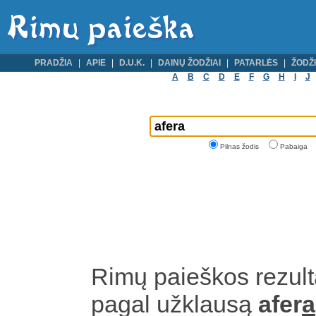
PRADŽIA
APIE
D.U.K.
DAINŲ ŽODŽIAI
PATARLĖS
ŽODŽI
A
B
C
D
E
F
G
H
I
J
Pilnas žodis
Pabaiga
Rimų paieškos rezult
pagal užklausą
afer
a