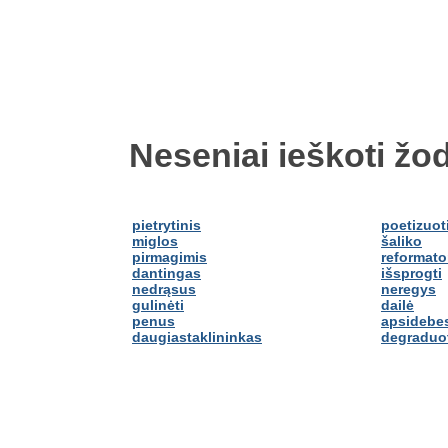
Neseniai ieškoti žod
pietrytinis
poetizuot
miglos
šaliko
pirmagimis
reformato
dantingas
išsprogti
nedrąsus
neregys
gulinėti
dailė
penus
apsidebes
daugiastaklininkas
degraduo