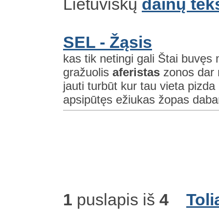
Lietuviškų
dainų tek
SEL - Žąsis
kas tik netingi gali Štai buv
gražuolis
aferistas
zonos dar 
jauti turbūt kur tau vieta pizd
apsipūtęs ežiukas žopas dabar 
1
puslapis iš
4
Toli