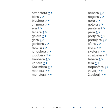
atmosfer
a
nebėr
a
?
?
bėr
a
neger
a
?
?
biosfer
a
nėr
a
?
?
chimer
a
noter
a
?
?
er
a
panter
a
?
?
faner
a
pėr
a
?
?
galer
a
portjer
a
?
?
ger
a
premjer
a
?
?
gerber
a
sfer
a
?
?
heter
a
sier
a
?
?
jonosfer
a
sketer
a
?
?
juodbėr
a
stratosfer
a
?
?
Kanber
a
tebėr
a
?
?
karjer
a
tėr
a
?
?
Kazimier
a
troposfer
a
?
?
manier
a
vover
į
?
?
monster
a
žiauber
į
?
?