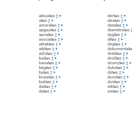
aktual
u
s
derl
u
s
?
?
al
u
s
dėsl
u
s
?
?
amoral
u
s
detal
u
s
?
?
apgaul
u
s
diametral
u
s
?
apval
u
s
dygl
u
s
?
?
asocial
u
s
dil
u
s
?
?
atkakl
u
s
dirgl
u
s
?
?
atkil
u
s
dokumental
u
?
atžūl
u
s
drėbl
u
s
?
?
bail
u
s
drožl
u
s
?
?
banal
u
s
drumzl
u
s
?
?
bėgl
u
s
duksl
u
s
?
?
byl
u
s
dūl
u
s
?
?
brutal
u
s
duosl
u
s
?
?
bukl
u
s
dusl
u
s
?
?
dail
u
s
eikl
u
s
?
?
dal
u
s
eisl
u
s
?
?