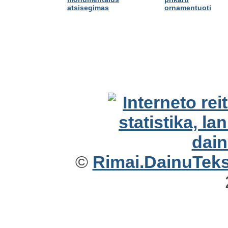
atsisegimas
ornamentuoti
©
Rimai.DainuTekst