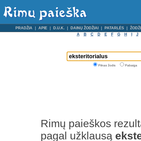
PRADŽIA
APIE
D.U.K.
DAINŲ ŽODŽIAI
PATARLĖS
ŽODŽI
A
B
C
D
E
F
G
H
I
J
Pilnas žodis
Pabaiga
Rimų paieškos rezult
pagal užklausą
ekste