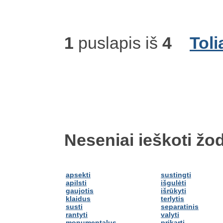
1
puslapis iš
4
Toli
Neseniai ieškoti žod
apsekti
sustingti
apilsti
išgulėti
gaujotis
išrūkyti
klaidus
terlytis
susti
separatinis
rantyti
valyti
monumentalus
prikarti