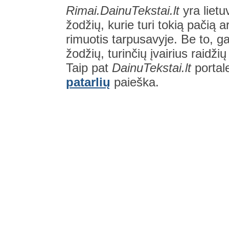
Rimai.DainuTekstai.lt
yra lietu
žodžių, kurie turi tokią pačią a
rimuotis tarpusavyje. Be to, gal
žodžių, turinčių įvairius raidži
Taip pat
DainuTekstai.lt
portal
patarlių
paieška.