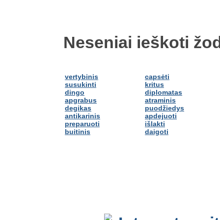
Neseniai ieškoti žod
vertybinis
capsėti
susukinti
kritus
dingo
diplomatas
apgrabus
atraminis
degikas
puodžiedys
antikarinis
apdejuoti
preparuoti
išlakti
buitinis
daigoti