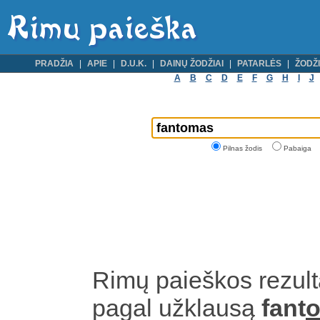
PRADŽIA
APIE
D.U.K.
DAINŲ ŽODŽIAI
PATARLĖS
ŽODŽI
A
B
C
D
E
F
G
H
I
J
Pilnas žodis
Pabaiga
Rimų paieškos rezult
pagal užklausą
fant