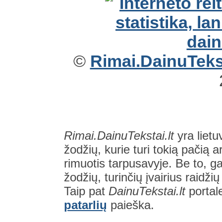
©
Rimai.DainuTekst
Rimai.DainuTekstai.lt
yra lietu
žodžių, kurie turi tokią pačią a
rimuotis tarpusavyje. Be to, gal
žodžių, turinčių įvairius raidži
Taip pat
DainuTekstai.lt
portal
patarlių
paieška.