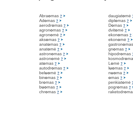
Abra
o
mas
daugiat
o
mė
?
Ad
o
mas
dipl
o
mas
?
?
aerodr
o
mas
D
o
mas
?
?
agron
o
mas
dvit
o
mė
?
?
agron
o
mė
ekon
o
mas
?
?
aks
o
mas
ekon
o
mė
?
?
anat
o
mas
gastron
o
ma
?
anat
o
mė
gn
o
mas
?
?
astron
o
mas
hipodr
o
mas
?
astron
o
mė
kosmodr
o
m
?
at
o
mas
L
o
mė
?
?
autodr
o
mas
l
uo
mas
?
?
bel
uo
mė
n
uo
ma
?
?
bin
o
mas
o
mas
?
?
br
o
mas
penkiat
o
mė
?
b
uo
mas
pogr
o
mas
?
?
chr
o
mas
raketodr
o
ma
?