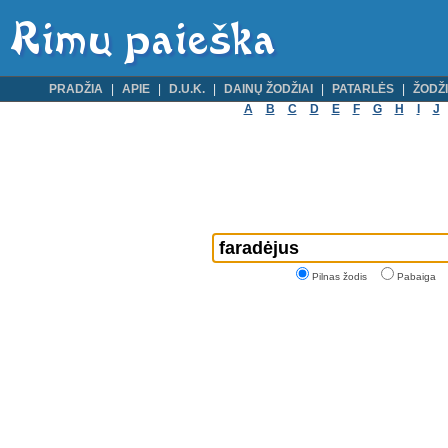
PRADŽIA
APIE
D.U.K.
DAINŲ ŽODŽIAI
PATARLĖS
ŽODŽI
A
B
C
D
E
F
G
H
I
J
Pilnas žodis
Pabaiga