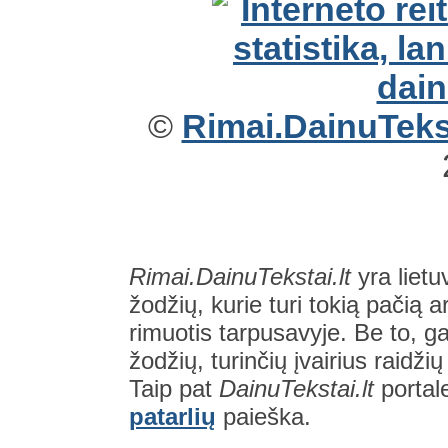
©
Rimai.DainuTekst
Rimai.DainuTekstai.lt
yra lietu
žodžių, kurie turi tokią pačią a
rimuotis tarpusavyje. Be to, gal
žodžių, turinčių įvairius raidži
Taip pat
DainuTekstai.lt
portal
patarlių
paieška.