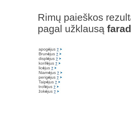
Rimų paieškos rezult
pagal užklausą
fara
apog
ė
jus
?
Brun
ė
jus
?
displ
ė
jus
?
korif
ė
jus
?
lic
ė
jus
?
Niam
ė
jus
?
perig
ė
jus
?
Taip
ė
jus
?
trof
ė
jus
?
žok
ė
jus
?