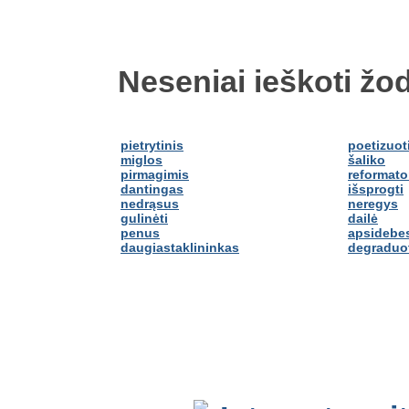
Neseniai ieškoti žod
pietrytinis
poetizuot
miglos
šaliko
pirmagimis
reformato
dantingas
išsprogti
nedrąsus
neregys
gulinėti
dailė
penus
apsidebes
daugiastaklininkas
degraduo