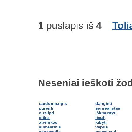
1
puslapis iš
4
Toli
Neseniai ieškoti žod
raudonmargis
danginti
purenti
siurrealistas
nusilpti
iškraustyti
plikis
liauti
atvirukas
kibyti
sumestinis
vapus
senamadis
pavėsiauti