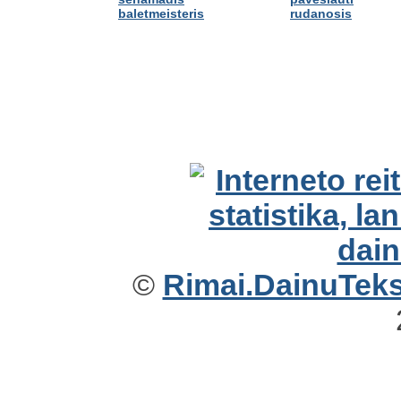
baletmeisteris
rudanosis
©
Rimai.DainuTekst