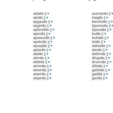
aklat
i
s
autostot
i
s
?
?
akst
i
s
baigt
i
s
?
?
apgaut
i
s
bendrat
i
s
?
?
apgint
i
s
bjaurast
i
s
?
?
apibrėžt
i
s
bjaurat
i
s
?
?
apimt
i
s
buit
i
s
?
?
apsiaust
i
s
bukst
i
s
?
?
apskrit
i
s
būt
i
s
?
?
apsupt
i
s
dabart
i
s
?
?
aptart
i
s
dant
i
s
?
?
ateit
i
s
dešimt
i
s
?
?
atimt
i
s
dingst
i
s
?
?
atitikt
i
s
drumst
i
s
?
?
atmint
i
s
džiūt
i
s
?
?
atremt
i
s
gaišat
i
s
?
?
atskirt
i
s
gaišt
i
s
?
?
atspirt
i
s
gent
i
s
?
?