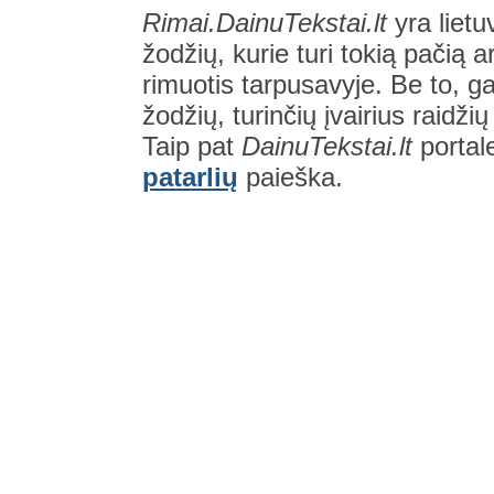
Rimai.DainuTekstai.lt
yra lietu
žodžių, kurie turi tokią pačią a
rimuotis tarpusavyje. Be to, gal
žodžių, turinčių įvairius raidži
Taip pat
DainuTekstai.lt
portal
patarlių
paieška.