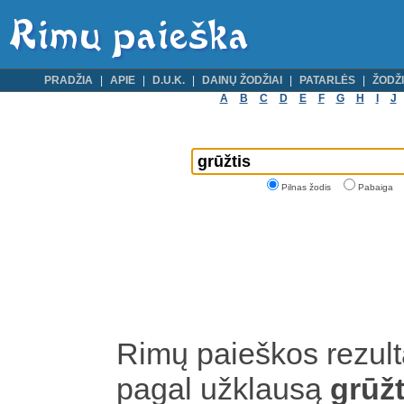
PRADŽIA
APIE
D.U.K.
DAINŲ ŽODŽIAI
PATARLĖS
ŽODŽI
A
B
C
D
E
F
G
H
I
J
Pilnas žodis
Pabaiga
Rimų paieškos rezult
pagal užklausą
grūž