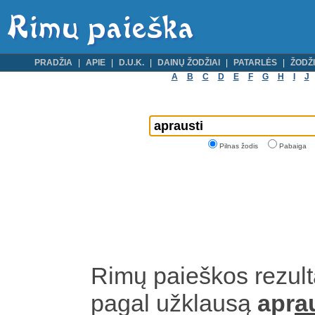
PRADŽIA
APIE
D.U.K.
DAINŲ ŽODŽIAI
PATARLĖS
ŽODŽI
A
B
C
D
E
F
G
H
I
J
Pilnas žodis
Pabaiga
Rimų paieškos rezult
pagal užklausą
apr
a