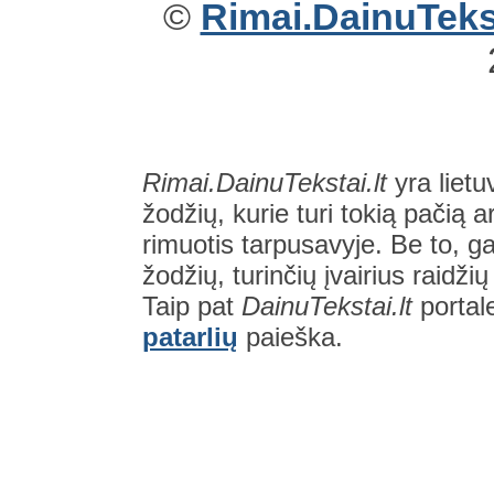
©
Rimai.DainuTekst
Rimai.DainuTekstai.lt
yra lietu
žodžių, kurie turi tokią pačią a
rimuotis tarpusavyje. Be to, gal
žodžių, turinčių įvairius raidži
Taip pat
DainuTekstai.lt
portal
patarlių
paieška.