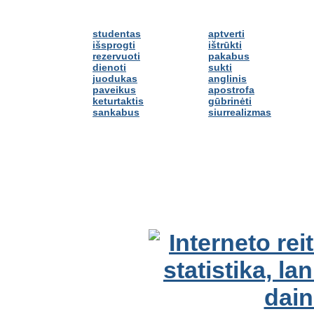
studentas
aptverti
išsprogti
ištrūkti
rezervuoti
pakabus
dienoti
sukti
juodukas
anglinis
paveikus
apostrofa
keturtaktis
gūbrinėti
sankabus
siurrealizmas