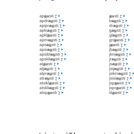
ap
a
u
sti
a
u
sti
?
?
apdr
a
u
sti
b
a
u
sti
?
?
apipr
a
u
sti
dr
a
u
sti
?
?
apki
a
u
sti
g
a
u
sti
?
?
apkl
a
u
sti
gl
a
u
sti
?
?
apm
a
u
sti
gri
a
u
sti
?
?
aps
a
u
sti
į
a
u
sti
?
?
apsi
a
u
sti
įb
a
u
sti
?
?
apsibl
a
u
sti
įkni
a
u
sti
?
?
apskli
a
u
sti
įr
a
u
sti
?
?
at
a
u
sti
įs
a
u
sti
?
?
atj
a
u
sti
įsij
a
u
sti
?
?
atpr
a
u
sti
įsikni
a
u
sti
?
?
atr
a
u
sti
įsisi
a
u
sti
?
?
atsikl
a
u
sti
įsp
a
u
sti
?
?
atskli
a
u
sti
įspr
a
u
sti
?
?
atsp
a
u
sti
iš
a
u
sti
?
?