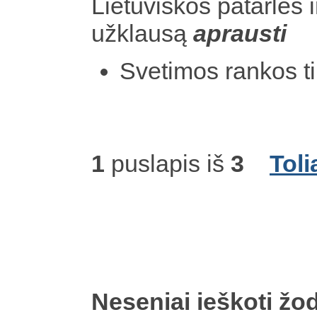
Lietuviškos patarlės i
užklausą
aprausti
Svetimos rankos t
1
puslapis iš
3
Toli
Neseniai ieškoti žod