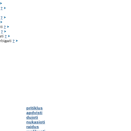
i
?
i
?
u
ti
?
i
?
u
ti
?
rbi
a
u
ti
?
pritiklus
apdvisti
dujoti
nukasioti
raidus