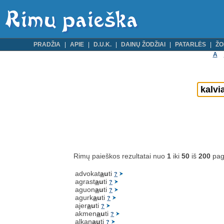
PRADŽIA
APIE
D.U.K.
DAINŲ ŽODŽIAI
PATARLĖS
ŽO
A
Rimų paieškos rezultatai nuo
1
iki
50
iš
200
pag
advokat
a
u
ti
?
agrast
a
u
ti
?
aguon
a
u
ti
?
agurk
a
u
ti
?
ajer
a
u
ti
?
akmen
a
u
ti
?
alkan
a
u
ti
?