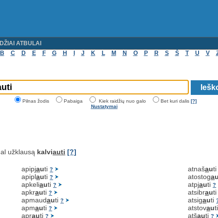
DŽIAI ATBULAI
B
C
D
E
F
G
H
I
J
K
L
M
N
O
P
R
S
Š
T
U
V
Pilnas žodis
Pabaiga
Kiek raidžių nuo galo
Bet kuri dalis
[?]
Nustatymai
al užklausą
kalvi
auti
[?]
apipj
a
u
ti
atnaš
a
u
t
?
apipl
a
u
ti
atostog
a
?
apkeli
a
u
ti
atpj
a
u
ti
?
?
apkr
a
u
ti
atsibr
a
u
t
?
apmaud
a
u
ti
atsig
a
u
ti
?
apm
a
u
ti
atstov
a
u
t
?
apr
a
u
ti
atš
a
u
ti
?
?