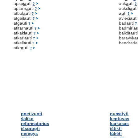
apspj
a
u
ti
auk
a
u
ti
?
?
aptarn
a
u
ti
aukšli
a
u
t
?
atbul
a
u
ti
a
u
ti
?
?
atgail
a
u
ti
avieči
a
u
t
?
atg
a
u
ti
bad
a
u
ti
?
?
atitarn
a
u
ti
badmiri
a
?
atkakl
a
u
ti
baikšt
a
u
t
?
atkari
a
u
ti
baravyk
a
?
atkeli
a
u
ti
bendrada
?
atkr
a
u
ti
?
poetizuoti
numatyti
šaliko
keptuvas
reformatorius
karkasas
išsprogti
ištikti
neregys
lūkėti