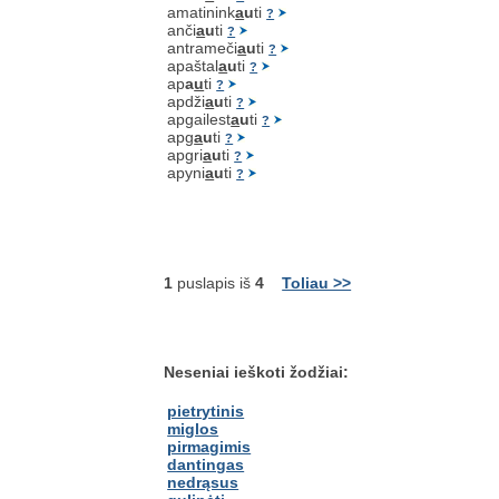
amatinink
a
u
ti
?
anči
a
u
ti
?
antrameči
a
u
ti
?
apaštal
a
u
ti
?
ap
a
u
ti
?
apdži
a
u
ti
?
apgailest
a
u
ti
?
apg
a
u
ti
?
apgri
a
u
ti
?
apyni
a
u
ti
?
1
puslapis iš
4
Toliau >>
Neseniai ieškoti žodžiai:
pietrytinis
miglos
pirmagimis
dantingas
nedrąsus