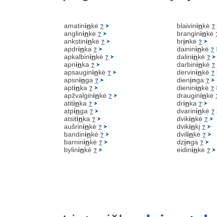
amatin
i
n
kė
blaivin
i
n
kė
?
?
anglin
i
n
kė
brangin
i
n
kė
?
ankstin
i
n
kė
br
i
n
kė
?
?
apdr
i
n
ka
dainin
i
n
kė
?
?
apkalbin
i
n
kė
dalin
i
n
kė
?
?
apn
i
n
ka
darbin
i
n
kė
?
?
apsaugin
i
n
kė
dervin
i
n
kė
?
?
apsn
i
n
ga
dien
i
n
ga
?
?
apt
i
n
ka
dienin
i
n
kė
?
?
apžvalgin
i
n
kė
draugin
i
n
kė
?
atit
i
n
ka
dr
i
n
ka
?
?
atp
i
n
ga
dvarin
i
n
kė
?
?
atsit
i
n
ka
dvik
i
n
kė
?
?
aušrin
i
n
kė
dvik
i
n
kį
?
?
bandin
i
n
kė
dvil
i
n
kė
?
?
barnin
i
n
kė
dz
i
n
ga
?
?
bylin
i
n
kė
eidin
i
n
kė
?
?