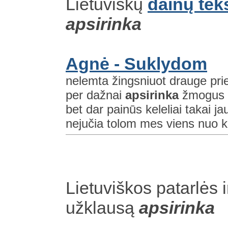
Lietuviškų
dainų tek
apsirinka
Agnė - Suklydom
nelemta žingsniuot drauge pri
per dažnai
apsirinka
žmogus s
bet dar painūs keleliai takai j
nejučia tolom mes viens nuo kito
Lietuviškos patarlės i
užklausą
apsirinka