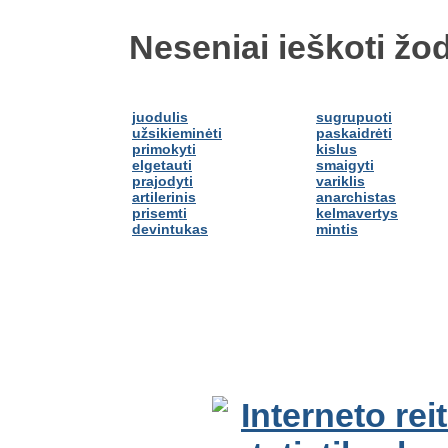
Neseniai ieškoti žod
juodulis
sugrupuoti
užsikieminėti
paskaidrėti
primokyti
kislus
elgetauti
smaigyti
prajodyti
variklis
artilerinis
anarchistas
prisemti
kelmavertys
devintukas
mintis