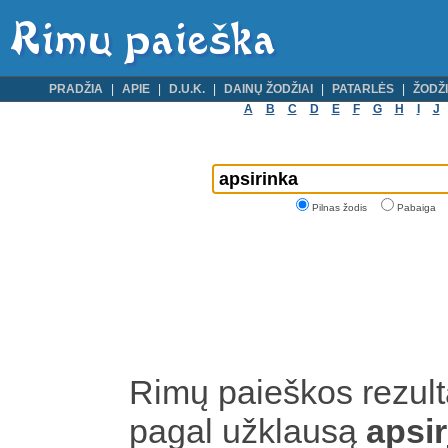
PRADŽIA
APIE
D.U.K.
DAINŲ ŽODŽIAI
PATARLĖS
ŽODŽI
A
B
C
D
E
F
G
H
I
J
Pilnas žodis
Pabaiga
Rimų paieškos rezult
pagal užklausą
apsir