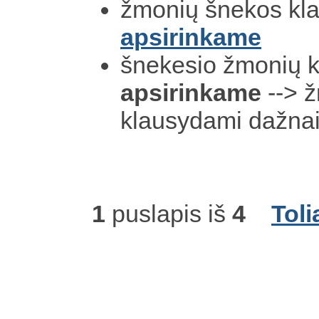
žmonių šnekos kl
apsirinkame
šnekesio žmonių k
apsirinkame
--> 
klausydami dažna
1
puslapis iš
4
Toli