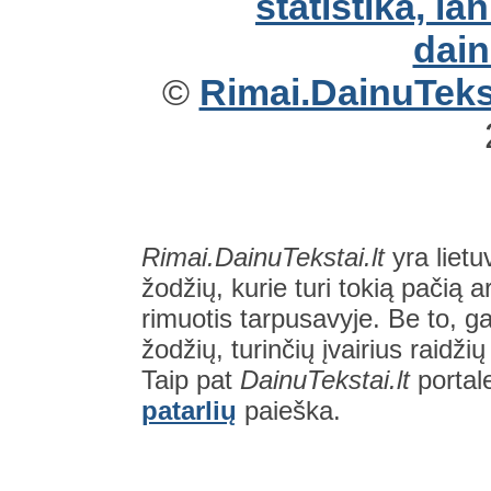
©
Rimai.DainuTekst
Rimai.DainuTekstai.lt
yra lietu
žodžių, kurie turi tokią pačią a
rimuotis tarpusavyje. Be to, gal
žodžių, turinčių įvairius raidži
Taip pat
DainuTekstai.lt
portal
patarlių
paieška.