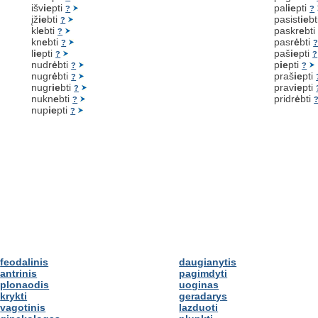
išv
ie
pti
pal
ie
pti
?
?
įž
ie
bti
pasist
ie
bt
?
kl
e
bti
paskr
e
bt
?
kn
e
bti
pasr
ė
bti
?
l
ie
pti
paš
ie
pti
?
?
nudr
ė
bti
p
ie
pti
?
?
nugr
ė
bti
praš
ie
pti
?
nugr
ie
bti
prav
ie
pti
?
nukn
e
bti
pridr
ė
bti
?
nup
ie
pti
?
feodalinis
daugianytis
antrinis
pagimdyti
plonaodis
uoginas
krykti
geradarys
vagotinis
lazduoti