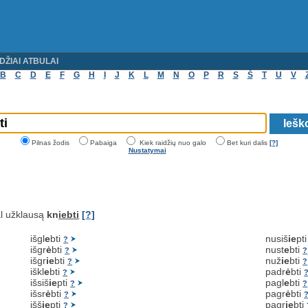
DŽIAI ATBULAI
B
C
D
E
F
G
H
I
J
K
L
M
N
O
P
R
S
Š
T
U
V
Pilnas žodis
Pabaiga
Kiek raidžių nuo galo
Bet kuri dalis
[?]
Nustatymai
l užklausą
kn
iebti
[?]
išgl
e
bti
nusiš
ie
pt
?
išgr
ė
bti
nust
e
bti
?
?
išgr
ie
bti
nuž
ie
bti
?
?
iškl
e
bti
padr
ė
bti
?
išsiš
ie
pti
pagl
e
bti
?
?
išsr
ė
bti
pagr
ė
bti
?
išš
ie
pti
pagr
ie
bti
?