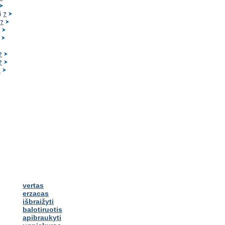
i
?
i
?
?
?
?
?
vertas
erzacas
išbraižyti
balotiruotis
apibraukyti