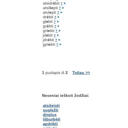
atsidr
ė
bti
?
atsil
ie
pti
?
atv
ie
pti
?
dr
ė
bti
?
gl
e
bti
?
gr
ė
bti
?
gr
ie
bti
?
įd
ė
bti
?
įdr
ė
bti
?
įgr
ie
bti
?
1
puslapis iš
2
Toliau >>
Neseniai ieškoti žodžiai:
atsiteisti
sugležti
dirglus
išburbėti
apdrikti