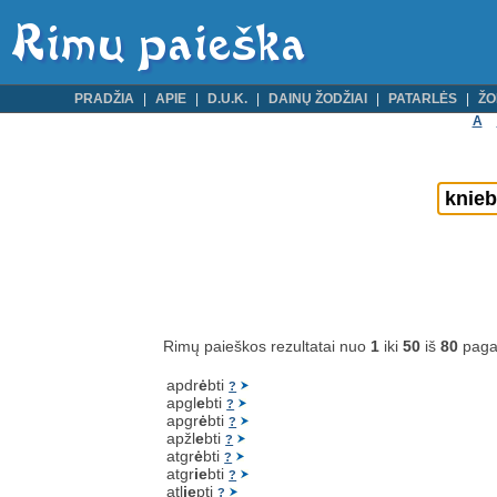
PRADŽIA
APIE
D.U.K.
DAINŲ ŽODŽIAI
PATARLĖS
ŽO
A
Rimų paieškos rezultatai nuo
1
iki
50
iš
80
paga
apdr
ė
bti
?
apgl
e
bti
?
apgr
ė
bti
?
apžl
e
bti
?
atgr
ė
bti
?
atgr
ie
bti
?
atl
ie
pti
?