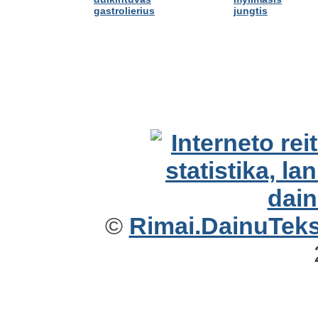
gastrolierius
jungtis
©
Rimai.DainuTekst