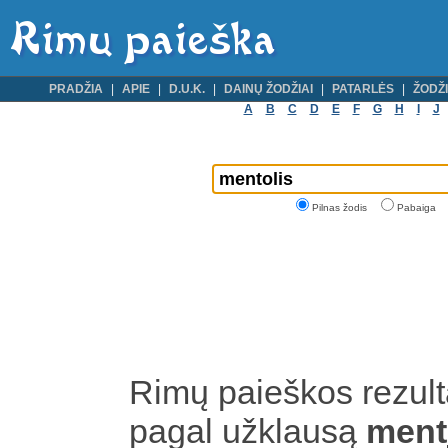
PRADŽIA
APIE
D.U.K.
DAINŲ ŽODŽIAI
PATARLĖS
ŽODŽI
A
B
C
D
E
F
G
H
I
J
Pilnas žodis
Pabaiga
Rimų paieškos rezult
pagal užklausą
ment