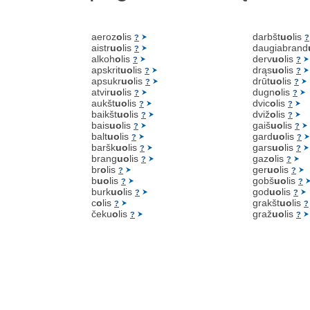
aeroz
o
lis
darbšt
uo
lis
?
?
aistr
uo
lis
daugiabrand
?
alkoh
o
lis
derv
uo
lis
?
?
apskrit
uo
lis
drąs
uo
lis
?
?
apsukr
uo
lis
drūt
uo
lis
?
?
atvir
uo
lis
dugn
o
lis
?
?
aukšt
uo
lis
dvic
o
lis
?
?
baikšt
uo
lis
dviž
o
lis
?
?
bais
uo
lis
gaiš
uo
lis
?
?
balt
uo
lis
gard
uo
lis
?
?
baršk
uo
lis
gars
uo
lis
?
?
brang
uo
lis
gaz
o
lis
?
?
br
o
lis
ger
uo
lis
?
?
b
uo
lis
gobš
uo
lis
?
?
burk
uo
lis
god
uo
lis
?
?
c
o
lis
grakšt
uo
lis
?
?
čeku
o
lis
graž
uo
lis
?
?