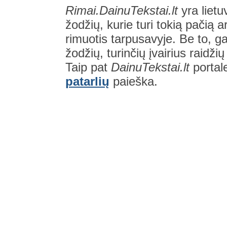
Rimai.DainuTekstai.lt
yra lietu
žodžių, kurie turi tokią pačią a
rimuotis tarpusavyje. Be to, gal
žodžių, turinčių įvairius raidži
Taip pat
DainuTekstai.lt
portal
patarlių
paieška.