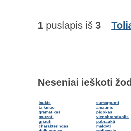
1
puslapis iš
3
Toli
Neseniai ieškoti žod
laukis
sumarguoti
taikmuo
amatinis
gramatikas
pigokas
murzoti
vienabranduolis
griauti
pabraukti
charakteringas
maldyti
dulkintuvas
mylimasis