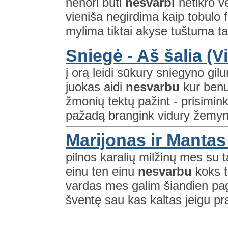
nenori būti
nesvarbi
netikro v
vieniša negirdima kaip tobulo f
mylima tiktai akyse tuštuma tav
Sniegė - Aš šalia (
į orą leidi sūkury sniegyno g
juokas aidi
nesvarbu
kur benu
žmonių tektų pažint - prisimin
pažadą brangink vidury žemyn
Marijonas ir Mantas
pilnos karalių milžinų mes su 
einu ten einu
nesvarbu
koks t
vardas mes galim šiandien pa
šventę sau kas kaltas jeigu pra