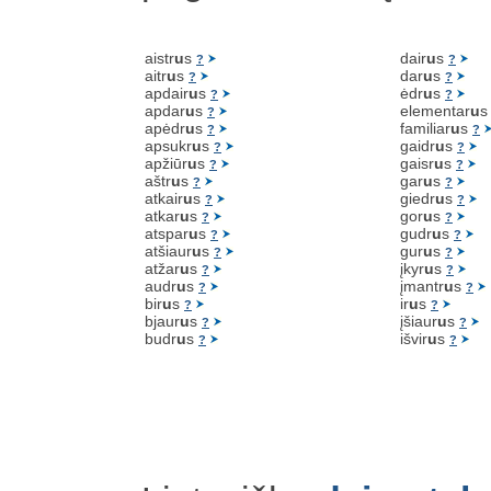
aistr
u
s
dair
u
s
?
?
aitr
u
s
dar
u
s
?
?
apdair
u
s
ėdr
u
s
?
?
apdar
u
s
elementar
u
?
apėdr
u
s
familiar
u
s
?
?
apsukr
u
s
gaidr
u
s
?
?
apžiūr
u
s
gaisr
u
s
?
?
aštr
u
s
gar
u
s
?
?
atkair
u
s
giedr
u
s
?
?
atkar
u
s
gor
u
s
?
?
atspar
u
s
gudr
u
s
?
?
atšiaur
u
s
gur
u
s
?
?
atžar
u
s
įkyr
u
s
?
?
audr
u
s
įmantr
u
s
?
?
bir
u
s
ir
u
s
?
?
bjaur
u
s
įšiaur
u
s
?
?
budr
u
s
išvir
u
s
?
?