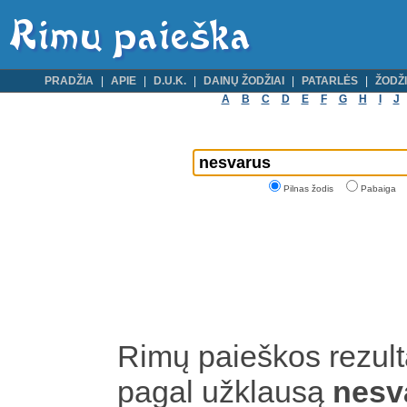
PRADŽIA
APIE
D.U.K.
DAINŲ ŽODŽIAI
PATARLĖS
ŽODŽI
A
B
C
D
E
F
G
H
I
J
Pilnas žodis
Pabaiga
Rimų paieškos rezult
pagal užklausą
nesv