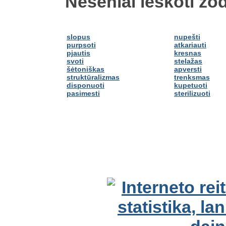
Neseniai ieškoti žod
slopus
nupešti
purpsoti
atkariauti
pjautis
kresnas
svoti
stelažas
šėtoniškas
apversti
struktūralizmas
trenksmas
disponuoti
kupetuoti
pasimesti
sterilizuoti