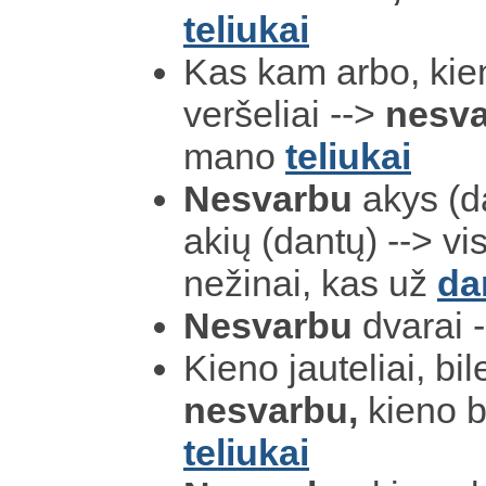
teliukai
Kas kam arbo, kien
veršeliai -->
nesva
mano
teliukai
Nesvarbu
akys (d
akių (dantų) --> vi
nežinai, kas už
da
Nesvarbu
dvarai -
Kieno jauteliai, bi
nesvarbu,
kieno b
teliukai