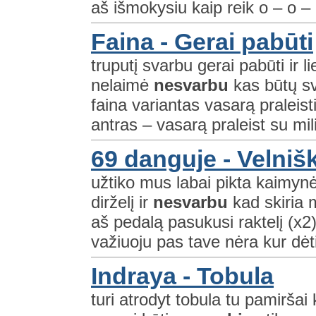
aš išmokysiu kaip reik o – o – 
Faina - Gerai pabūti
truputį svarbu gerai pabūti ir l
nelaimė
nesvarbu
kas būtų sv
faina variantas vasarą praleisti
antras – vasarą praleist su mili
69 danguje - Velnišk
užtiko mus labai pikta kaimynė
dirželį ir
nesvarbu
kad skiria 
aš pedalą pasukusi raktelį (x2)
važiuoju pas tave nėra kur dėti
Indraya - Tobula
turi atrodyt tobula tu pamiršai