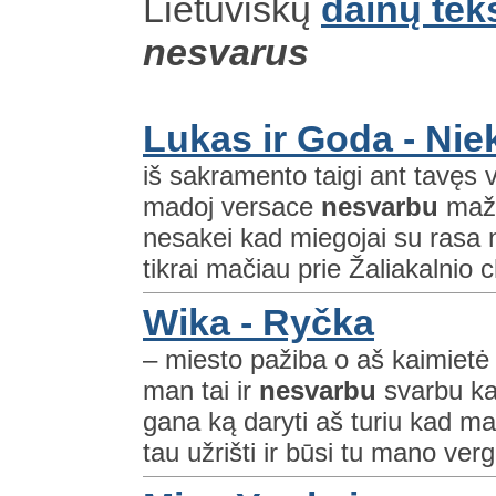
Lietuviškų
dainų tek
nesvarus
Lukas ir Goda - Nie
iš sakramento taigi ant tavęs 
madoj versace
nesvarbu
mažy
nesakei kad miegojai su rasa 
tikrai mačiau prie Žaliakalnio 
Wika - Ryčka
– miesto pažiba o aš kaimietė 
man tai ir
nesvarbu
svarbu ka
gana ką daryti aš turiu kad m
tau užrišti ir būsi tu mano verg