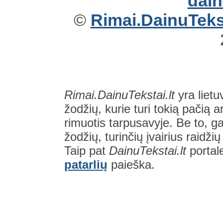
©
Rimai.DainuTekst
Rimai.DainuTekstai.lt
yra lietu
žodžių, kurie turi tokią pačią a
rimuotis tarpusavyje. Be to, gal
žodžių, turinčių įvairius raidži
Taip pat
DainuTekstai.lt
portal
patarlių
paieška.