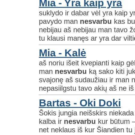
Mia - Yra kaip yra
suklydo ir dabar vėl yra kaip 
pavydo man
nesvarbu
kas bus
nebijau aš nebijau man tavo žod
tu klausi manęs ar yra dar viltie
Mia - Kalė
aš noriu išeit kvepianti kaip gė
man
nesvarbu
ką sako kiti juk
svajonę aš sudaužiau ir man n
nepasiilgstu tavo akių aš ne iš t
Bartas - Oki Doki
Šokis jungia neišskirs niekada 
kalba ir
nesvarbu
kur būtum –
net neklaus iš kur Šiandien tu j