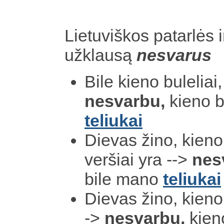
Lietuviškos patarlės i
užklausą
nesvarus
Bile kieno buleliai
nesvarbu,
kieno b
teliukai
Dievas žino, kieno 
veršiai yra -->
nes
bile mano
teliukai
Dievas žino, kieno 
->
nesvarbu,
kieno