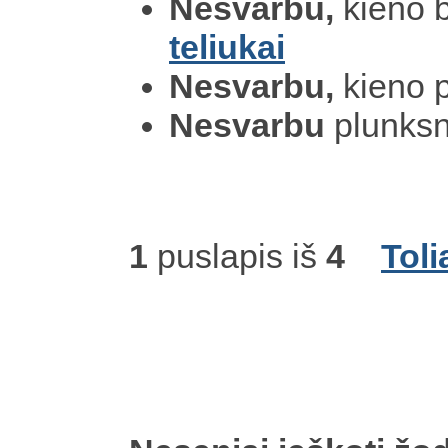
Nesvarbu,
kieno b
teliukai
Nesvarbu,
kieno p
Nesvarbu
plunksn
1
puslapis iš
4
Toli