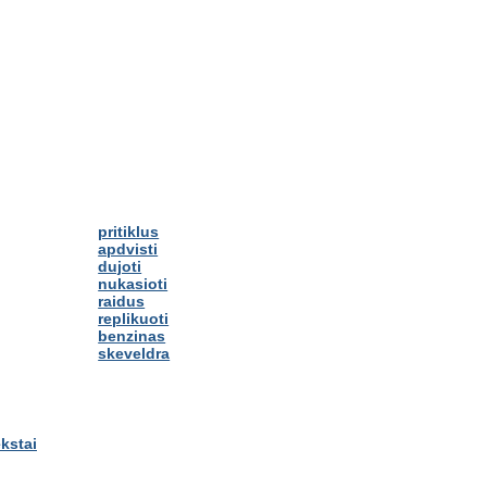
pritiklus
apdvisti
dujoti
nukasioti
raidus
replikuoti
benzinas
skeveldra