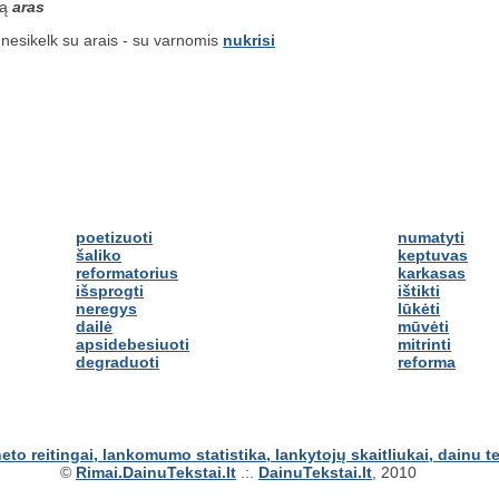
są
aras
nesikelk su arais - su varnomis
nukrisi
poetizuoti
numatyti
šaliko
keptuvas
reformatorius
karkasas
išsprogti
ištikti
neregys
lūkėti
dailė
mūvėti
apsidebesiuoti
mitrinti
degraduoti
reforma
©
Rimai.DainuTekstai.lt
.:.
DainuTekstai.lt
, 2010