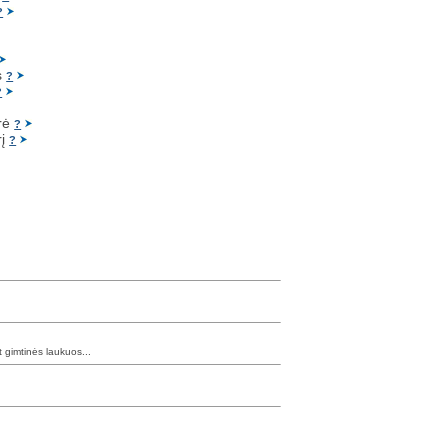
?
s
?
?
rė
?
rį
?
 gimtinės laukuos...