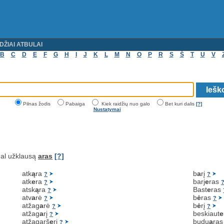
DŽIAI ATBULAI
B
C
D
E
F
G
H
I
J
K
L
M
N
O
P
R
S
Š
T
U
V
Pilnas žodis
Pabaiga
Kiek raidžių nuo galo
Bet kuri dalis
[?]
Nustatymai
al užklausą
aras
[?]
atk
ą
ra
b
a
rį
?
?
atk
e
ra
barj
e
ras
?
atsk
ą
ra
Bast
e
ras
?
atv
a
rė
b
ė
ras
?
?
atžag
a
rė
b
ė
rį
?
?
atžag
a
rį
beskiaut
e
?
atžagarš
e
rį
budu
a
ra
?