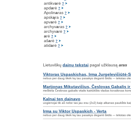
antikv
a
rė
?
apd
a
rė
?
Apolin
a
ras
?
apsk
ą
ra
?
apv
a
rė
?
archyv
a
ras
?
archyv
a
rė
?
a
rė
?
aš
a
rė
?
atid
a
rė
?
Lietuviškų
dainų tekstai
pagal užklausą
aras
Viktoras Uspaskichas, Irma Jurgelevičiūtė-S
nebus per daug tikėk ką tau pasakys deganti širdis --- tekstas o
Marijonas Mikutavičius, Česlovas Gabalis ir
meškėla Česlovas gabalis vitalis kairiūkštis vladas kovaliovas ko
Kalnai ten dainavo
uogienojai tik aš nebe tas jau esu (2x2) kaip alkanas paukštis ka
Irma su Viktor Uspaskich - Verta
nebus per daug tikėk ką tau pasakys deganti širdis --- tekstas o