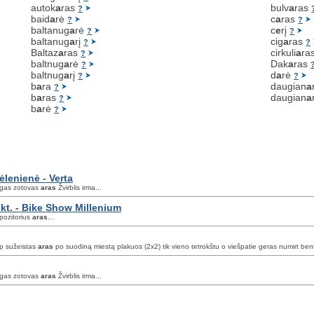
autok
a
ras
bulv
a
ras
?
baid
a
rė
c
a
ras
?
?
baltanug
a
rė
c
e
rį
?
?
baltanug
a
rį
cig
a
ras
?
?
Baltaz
a
ras
cirkuli
a
ra
?
baltnug
a
rė
Dak
a
ras
?
baltnug
a
rį
d
a
rė
?
?
b
a
ra
daugian
a
?
b
a
ras
daugian
a
?
b
a
rė
?
ėlenienė - Verta
legas zotovas
aras
Žvirblis irma...
 kt. - Bike Show Millenium
mpozitorius
aras
...
ip sužeistas
aras
po suodiną miestą plakuos (2x2) tik vieno tetrokštu o viešpatie geras numirt bent
legas zotovas
aras
Žvirblis irma...