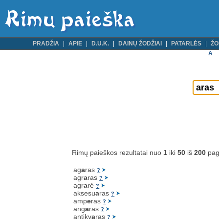
PRADŽIA
APIE
D.U.K.
DAINŲ ŽODŽIAI
PATARLĖS
ŽO
A
Rimų paieškos rezultatai nuo
1
iki
50
iš
200
pag
ag
a
ras
?
agr
a
ras
?
agr
a
rė
?
aksesu
a
ras
?
amp
e
ras
?
ang
a
ras
?
antikv
a
ras
?