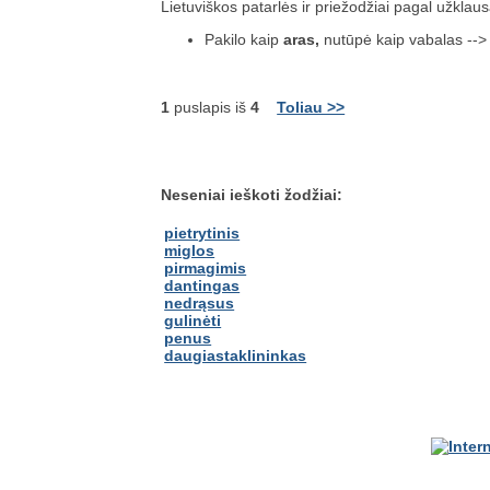
Lietuviškos patarlės ir priežodžiai pagal užklau
Pakilo kaip
aras,
nutūpė kaip vabalas --> 
1
puslapis iš
4
Toliau >>
Neseniai ieškoti žodžiai:
pietrytinis
miglos
pirmagimis
dantingas
nedrąsus
gulinėti
penus
daugiastaklininkas