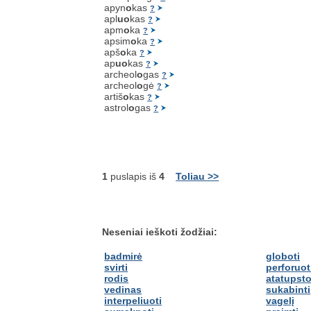
apyn
o
kas
?
apl
uo
kas
?
apm
o
ka
?
apsim
o
ka
?
apš
o
ka
?
ap
uo
kas
?
archeol
o
gas
?
archeol
o
gė
?
artiš
o
kas
?
astrol
o
gas
?
1
puslapis iš
4
Toliau >>
Neseniai ieškoti žodžiai:
badmirė
globoti
svirti
perforuot
rodis
atatupst
vedinas
sukabinti
interpeliuoti
vagelį