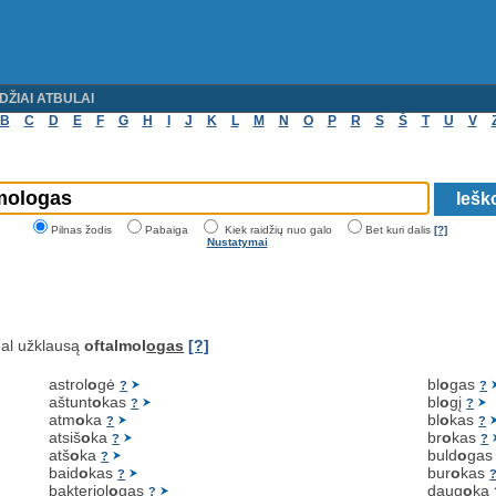
DŽIAI ATBULAI
B
C
D
E
F
G
H
I
J
K
L
M
N
O
P
R
S
Š
T
U
V
Pilnas žodis
Pabaiga
Kiek raidžių nuo galo
Bet kuri dalis
[?]
Nustatymai
al užklausą
oftalmol
ogas
[?]
astrol
o
gė
bl
o
gas
?
?
aštunt
o
kas
bl
o
gį
?
?
atm
o
ka
bl
o
kas
?
?
atsiš
o
ka
br
o
kas
?
?
atš
o
ka
buld
o
ga
?
baid
o
kas
bur
o
kas
?
bakteriol
o
gas
daug
o
ka
?