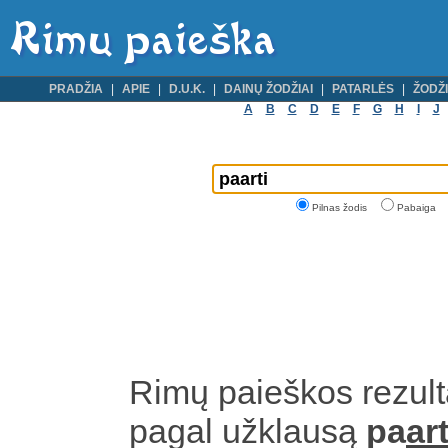
PRADŽIA
APIE
D.U.K.
DAINŲ ŽODŽIAI
PATARLĖS
ŽODŽI
A
B
C
D
E
F
G
H
I
J
Pilnas žodis
Pabaiga
Rimų paieškos rezult
pagal užklausą
pa
art