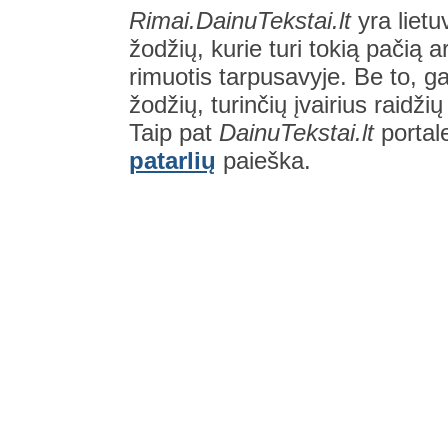
Rimai.DainuTekstai.lt
yra lietu
žodžių, kurie turi tokią pačią a
rimuotis tarpusavyje. Be to, gal
žodžių, turinčių įvairius raidži
Taip pat
DainuTekstai.lt
portal
patarlių
paieška.