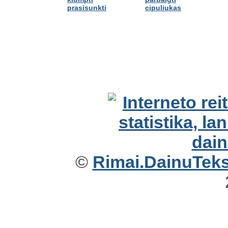
prasisunkti
cipuliukas
©
Rimai.DainuTekst