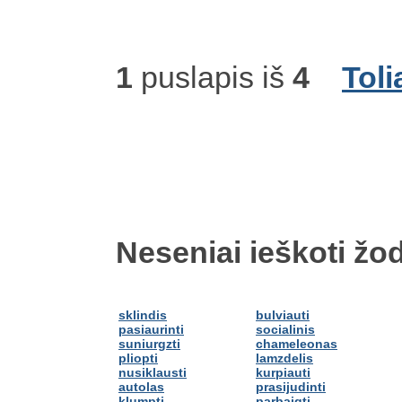
1
puslapis iš
4
Toli
Neseniai ieškoti žod
sklindis
bulviauti
pasiaurinti
socialinis
suniurgzti
chameleonas
pliopti
lamzdelis
nusiklausti
kurpiauti
autolas
prasijudinti
klumpti
parbaigti