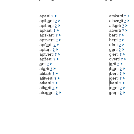
ap
a
r
ti
atsk
a
r
ti
?
?
apib
a
r
ti
atsv
e
r
ti
?
?
apib
e
r
ti
atš
e
r
ti
?
?
apk
a
r
ti
atv
e
r
ti
?
?
apsk
a
r
ti
b
a
r
ti
?
?
apsv
e
r
ti
b
e
r
ti
?
?
apš
e
r
ti
d
ė
rti
?
?
apt
a
r
ti
g
e
r
ti
?
?
aptv
e
r
ti
gl
e
r
ti
?
?
apž
e
r
ti
gv
e
r
ti
?
?
a
r
ti
į
a
r
ti
?
?
at
a
r
ti
įb
a
r
ti
?
?
atit
a
r
ti
įb
e
r
ti
?
?
atitv
e
r
ti
įg
e
r
ti
?
?
atk
a
r
ti
įk
a
r
ti
?
?
atk
e
r
ti
įn
e
r
ti
?
?
atsig
e
r
ti
įp
e
r
ti
?
?