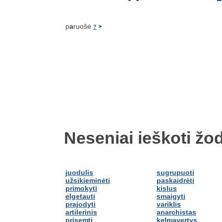
p
a
ruošė
?
Neseniai ieškoti žod
juodulis
sugrupuoti
užsikieminėti
paskaidrėti
primokyti
kislus
elgetauti
smaigyti
prajodyti
variklis
artilerinis
anarchistas
prisemti
kelmavertys