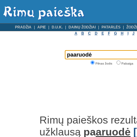
PRADŽIA
APIE
D.U.K.
DAINŲ ŽODŽIAI
PATARLĖS
ŽODŽI
A
B
C
D
E
F
G
H
I
J
Pilnas žodis
Pabaiga
Rimų paieškos rezult
užklausą
pa
aruodė