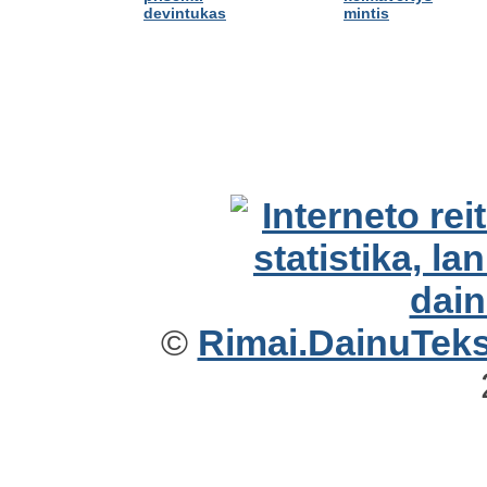
devintukas
mintis
©
Rimai.DainuTekst