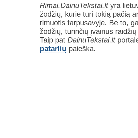
Rimai.DainuTekstai.lt
yra lietu
žodžių, kurie turi tokią pačią a
rimuotis tarpusavyje. Be to, gal
žodžių, turinčių įvairius raidži
Taip pat
DainuTekstai.lt
portal
patarlių
paieška.