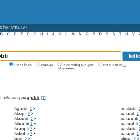
DŽIAI ATBULAI
B
C
D
E
F
G
H
I
J
K
L
M
N
O
P
R
S
Š
T
U
V
Pilnas žodis
Pabaiga
Kiek raidžių nuo galo
Bet kuri dalis
[?]
Nustatymai
l užklausą
pagr
obti
[?]
išgr
o
bti
nusk
o
bti
?
išk
o
pti
pak
o
pti
?
?
išk
uo
pti
pak
uo
pti
?
išli
uo
bti
pali
uo
bti
?
išr
uo
pti
pask
o
bti
?
išsk
o
bti
pas
o
pti
?
?
k
o
pti
pli
o
pti
?
?