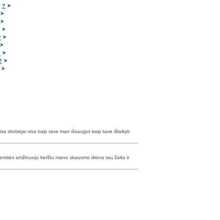
i
?
?
?
?
?
sa drebėjai visa kaip tave man išsaugot kaip tave išlaikyti
lemties amžinuoju kerštu mano skausmo diena tau šalta ir