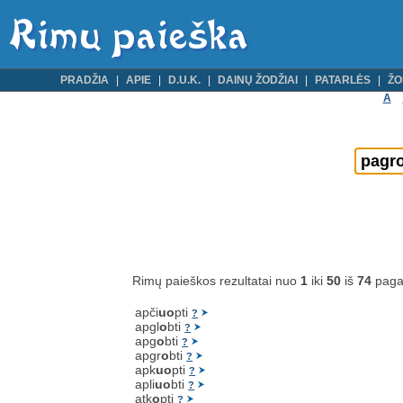
PRADŽIA
APIE
D.U.K.
DAINŲ ŽODŽIAI
PATARLĖS
ŽO
A
Rimų paieškos rezultatai nuo
1
iki
50
iš
74
paga
apči
uo
pti
?
apgl
o
bti
?
apg
o
bti
?
apgr
o
bti
?
apk
uo
pti
?
apli
uo
bti
?
atk
o
pti
?