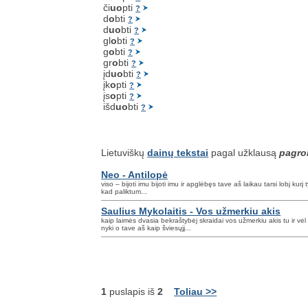
či
uo
pti
?
d
o
bti
?
d
uo
bti
?
gl
o
bti
?
g
o
bti
?
gr
o
bti
?
įd
uo
bti
?
įk
o
pti
?
įs
o
pti
?
išd
uo
bti
?
Lietuviškų
dainų tekstai
pagal užklausą
pagro
Neo - Antilopė
viso – bijoti imu bijoti imu ir apglėbęs tave aš laikau tarsi lobį kurį
kad paliktum...
Saulius Mykolaitis - Vos užmerkiu akis
kaip laimės dvasia bekraštybėj skraidai vos užmerkiu akis tu ir v
nyki o tave aš kaip šviesųjį...
1
puslapis iš
2
Toliau >>