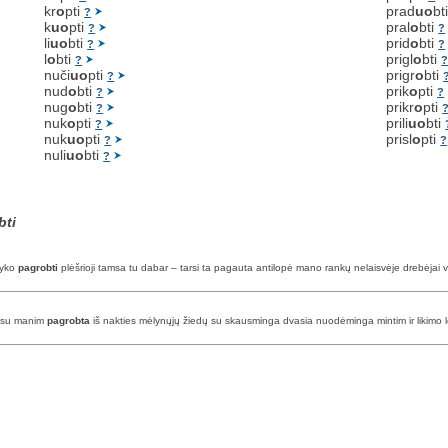
kr
o
pti
prad
uo
bt
?
k
uo
pti
pral
o
bti
?
?
li
uo
bti
prid
o
bti
?
?
l
o
bti
prigl
o
bti
?
nuči
uo
pti
prigr
o
bti
?
nud
o
bti
prik
o
pti
?
?
nug
o
bti
prikr
o
pti
?
nuk
o
pti
prili
uo
bti
?
nuk
uo
pti
prisl
o
pti
?
?
nuli
uo
bti
?
bti
 tyko
pagrobti
plėšrioji tamsa tu dabar – tarsi ta pagauta antilopė mano rankų nelaisvėje drebėjai vi
ėl su manim
pagrobta
iš nakties mėlynųjų žiedų su skausminga dvasia nuodėminga mintim ir likimo 