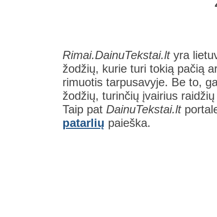
Rimai.DainuTekstai.lt
yra lietu
žodžių, kurie turi tokią pačią a
rimuotis tarpusavyje. Be to, gal
žodžių, turinčių įvairius raidži
Taip pat
DainuTekstai.lt
portal
patarlių
paieška.