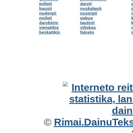
prilieti
daryti
bausti
nuskalauti
nudergti
nusnigti
nuilsti
gabus
darybinis
tautinti
k
vienatikis
viliokas
beskatikis
falceto
©
Rimai.DainuTekst