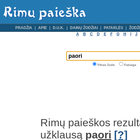
PRADŽIA
APIE
D.U.K.
DAINŲ ŽODŽIAI
PATARLĖS
ŽODŽI
A
B
C
D
E
F
G
H
I
J
Pilnas žodis
Pabaiga
Rimų paieškos rezult
užklausą
pa
ori
[?]