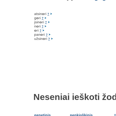
atsin
o
ri
?
g
o
ri
?
įsin
o
ri
?
n
o
ri
?
o
ri
?
pan
o
ri
?
užsin
o
ri
?
Neseniai ieškoti žod
genetinis
penkiolikinis