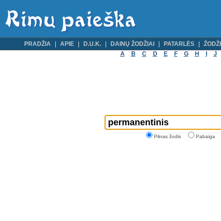
PRADŽIA
APIE
D.U.K.
DAINŲ ŽODŽIAI
PATARLĖS
ŽODŽI
A
B
C
D
E
F
G
H
I
J
Pilnas žodis
Pabaiga