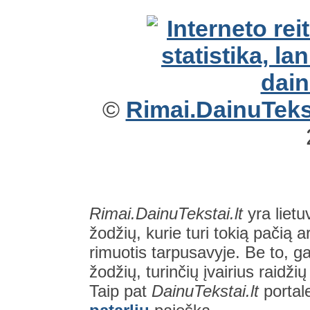
©
Rimai.DainuTekst
Rimai.DainuTekstai.lt
yra lietu
žodžių, kurie turi tokią pačią a
rimuotis tarpusavyje. Be to, gal
žodžių, turinčių įvairius raidži
Taip pat
DainuTekstai.lt
portal