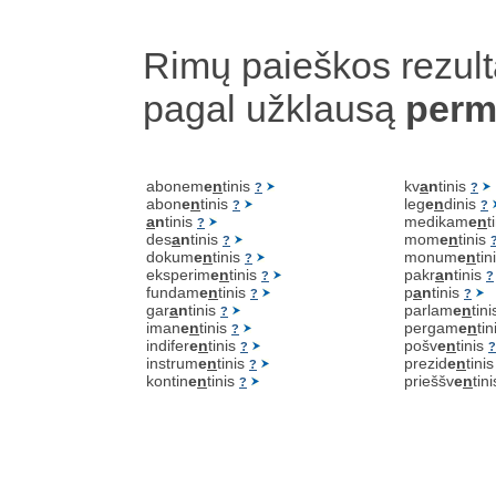
Rimų paieškos rezult
pagal užklausą
perm
abonem
e
n
tinis
kv
a
n
tinis
?
?
abon
e
n
tinis
leg
e
n
dinis
?
?
a
n
tinis
medikam
e
n
t
?
des
a
n
tinis
mom
e
n
tinis
?
dokum
e
n
tinis
monum
e
n
tin
?
eksperim
e
n
tinis
pakr
a
n
tinis
?
?
fundam
e
n
tinis
p
a
n
tinis
?
?
gar
a
n
tinis
parlam
e
n
tin
?
iman
e
n
tinis
pergam
e
n
ti
?
indifer
e
n
tinis
pošv
e
n
tinis
?
?
instrum
e
n
tinis
prezid
e
n
tini
?
kontin
e
n
tinis
prieššv
e
n
tin
?