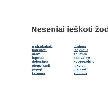
Neseniai ieškoti žod
apdraikalioti
buitinis
boksuoti
išdykėlis
urenti
ankstus
fagotas
pasivaikyti
debesiuoti
kooperatinis
piemenauti
lakstyti
papigti
bjaurinti
karninis
klibčioti