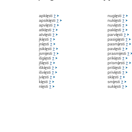
apk
i
r
sti
nug
i
r
sti
?
?
apsik
i
r
sti
nuk
i
r
sti
?
?
apv
i
r
sti
nuv
i
r
sti
?
?
atk
i
r
sti
pak
i
r
sti
?
?
atv
i
r
sti
parv
i
r
sti
?
?
įk
i
r
sti
pasig
i
r
sti
?
?
įn
i
r
sti
pasm
i
r
sti
?
?
įsik
i
r
sti
pav
i
r
sti
?
?
įsm
i
r
sti
prasm
i
r
sti
?
?
išg
i
r
sti
prik
i
r
sti
?
?
įš
i
r
sti
prism
i
r
sti
?
?
išk
i
r
sti
priš
i
r
sti
?
?
išv
i
r
sti
priv
i
r
sti
?
?
įv
i
r
sti
sk
i
r
sti
?
?
k
i
r
sti
sm
i
r
sti
?
?
n
i
r
sti
suk
i
r
sti
?
?