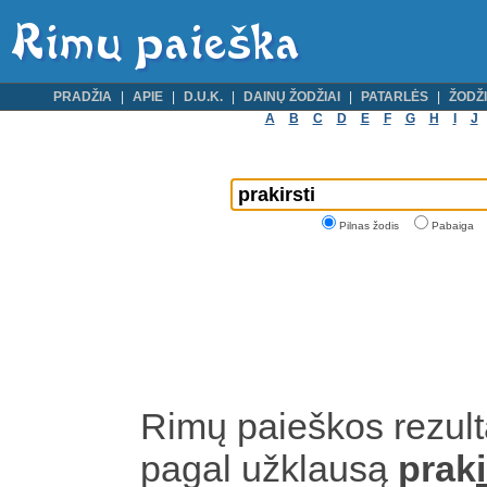
PRADŽIA
APIE
D.U.K.
DAINŲ ŽODŽIAI
PATARLĖS
ŽODŽI
A
B
C
D
E
F
G
H
I
J
Pilnas žodis
Pabaiga
Rimų paieškos rezult
pagal užklausą
prak