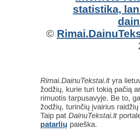
©
Rimai.DainuTekst
Rimai.DainuTekstai.lt
yra lietu
žodžių, kurie turi tokią pačią a
rimuotis tarpusavyje. Be to, gal
žodžių, turinčių įvairius raidži
Taip pat
DainuTekstai.lt
portal
patarlių
paieška.