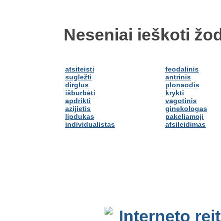
Neseniai ieškoti žod
atsiteisti
feodalinis
sugležti
antrinis
dirglus
plonaodis
išburbėti
krykti
apdrikti
vagotinis
azijietis
ginekologas
lipdukas
pakeliamoji
individualistas
atsileidimas