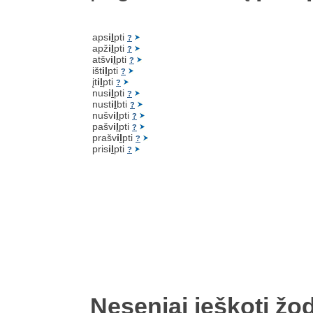
aps
i
l
pti
?
apž
i
l
pti
?
atšv
i
l
pti
?
išt
i
l
pti
?
įt
i
l
pti
?
nus
i
l
pti
?
nust
i
l
bti
?
nušv
i
l
pti
?
pašv
i
l
pti
?
prašv
i
l
pti
?
pris
i
l
pti
?
Neseniai ieškoti žod