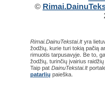
©
Rimai.DainuTekst
Rimai.DainuTekstai.lt
yra lietu
žodžių, kurie turi tokią pačią a
rimuotis tarpusavyje. Be to, gal
žodžių, turinčių įvairius raidži
Taip pat
DainuTekstai.lt
portal
patarlių
paieška.