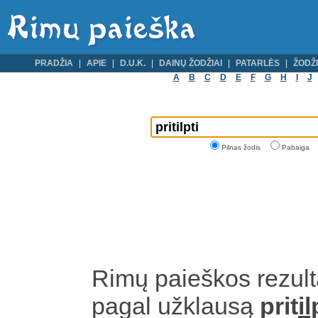
PRADŽIA
APIE
D.U.K.
DAINŲ ŽODŽIAI
PATARLĖS
ŽODŽI
A
B
C
D
E
F
G
H
I
J
Pilnas žodis
Pabaiga
Rimų paieškos rezult
pagal užklausą
prit
il