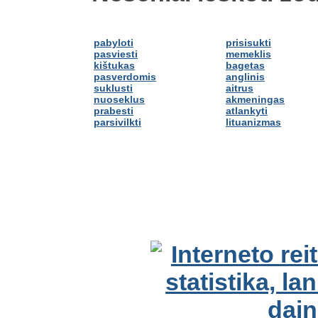
pabyloti
prisisukti
pasviesti
memeklis
kištukas
bagetas
pasverdomis
anglinis
suklusti
aitrus
nuoseklus
akmeningas
prabesti
atlankyti
parsivilkti
lituanizmas