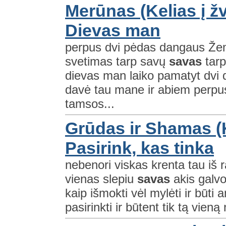
Merūnas (Kelias į ž
Dievas man
perpus dvi pėdas dangaus Žem
svetimas tarp savų
savas
tarp
dievas man laiko pamatyt dvi 
davė tau mane ir abiem perpus
tamsos...
Grūdas ir Shamas (K
Pasirink, kas tinka
nebenori viskas krenta tau iš 
vienas slepiu
savas
akis galvo
kaip išmokti vėl mylėti ir būti 
pasirinkti ir būtent tik tą vien