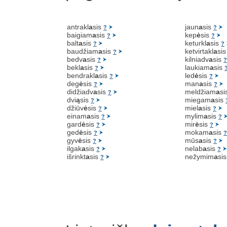
antrakl
a
sis
jaun
a
sis
?
?
baigiam
a
sis
kep
ė
sis
?
?
balt
a
sis
keturkl
a
sis
?
?
baudžiam
a
sis
ketvirtakl
a
si
?
bedv
a
sis
kilniadv
a
sis
?
?
bekl
a
sis
laukiam
a
sis
?
bendrakl
a
sis
led
ė
sis
?
?
deg
ė
sis
man
a
sis
?
?
didžiadv
a
sis
meldžiam
a
si
?
dvi
ą
sis
miegam
a
sis
?
džiūv
ė
sis
miel
a
sis
?
?
einam
a
sis
mylim
a
sis
?
?
gard
ė
sis
mir
ė
sis
?
?
ged
ė
sis
mokam
a
sis
?
?
gyv
ė
sis
mūs
a
sis
?
?
ilgak
a
sis
nelab
a
sis
?
?
išrinkt
a
sis
nežymim
a
si
?