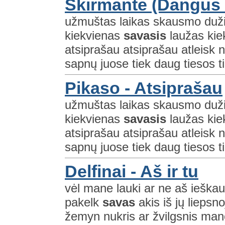
Skirmantė (Dangus 2
užmuštas laikas skausmo dužia
kiekvienas
savasis
laužas kiek
atsiprašau atsiprašau atleisk 
sapnų juose tiek daug tiesos tie
Pikaso - Atsiprašau
užmuštas laikas skausmo dužia
kiekvienas
savasis
laužas kiek
atsiprašau atsiprašau atleisk 
sapnų juose tiek daug tiesos tie
Delfinai - Aš ir tu
vėl mane lauki ar ne aš ieškau
pakelk
savas
akis iš jų liepsno
žemyn nukris ar žvilgsnis man