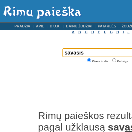
PRADŽIA
APIE
D.U.K.
DAINŲ ŽODŽIAI
PATARLĖS
ŽODŽI
A
B
C
D
E
F
G
H
I
J
Pilnas žodis
Pabaiga
Rimų paieškos rezult
pagal užklausą
sav
a