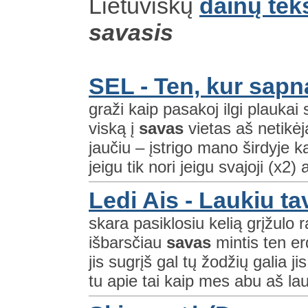
Lietuviškų
dainų tek
savasis
SEL - Ten, kur sapn
graži kaip pasakoj ilgi plaukai
viską į
savas
vietas aš netikėj
jaučiu – įstrigo mano širdyje 
jeigu tik nori jeigu svajoji (x2) 
Ledi Ais - Laukiu ta
skara pasiklosiu kelią grįžul
išbarsčiau
savas
mintis ten erd
jis sugrįš gal tų žodžių galia j
tu apie tai kaip mes abu aš lau