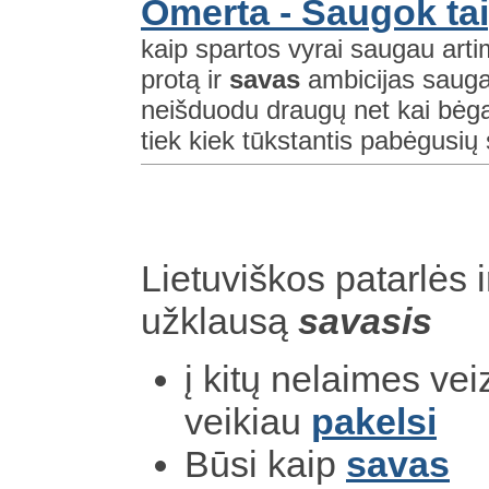
Omerta - Saugok tai,
kaip spartos vyrai saugau arti
protą ir
savas
ambicijas sauga
neišduodu draugų net kai bėga 
tiek kiek tūkstantis pabėgusi
Lietuviškos patarlės i
užklausą
savasis
į kitų nelaimes ve
veikiau
pakelsi
Būsi kaip
savas