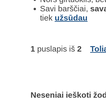
Savi barščiai,
sav
tiek
užsūdau
1
puslapis iš
2
Toli
Neseniai ieškoti žod