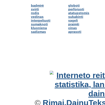
badmirė
globoti
svirti
perforuoti
rodis
atatupstomis
vedinas
sukabinti
interpeliuoti
vagelį
sumaknoti
praimti
kluoniena
cinas
sadizmas
aprasoti
©
Rimai.DainuTekst