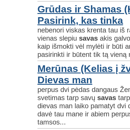
Grūdas ir Shamas (K
Pasirink, kas tinka
nebenori viskas krenta tau iš 
vienas slepiu
savas
akis galvo
kaip išmokti vėl mylėti ir būti 
pasirinkti ir būtent tik tą vien
Merūnas (Kelias į ž
Dievas man
perpus dvi pėdas dangaus Žem
svetimas tarp savų
savas
tarp
dievas man laiko pamatyt dvi 
davė tau mane ir abiem perpus
tamsos...