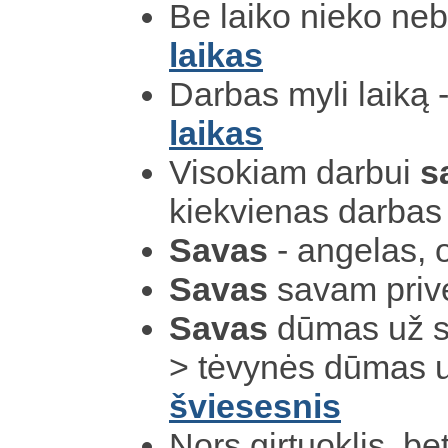
Be laiko nieko ne
laikas
Darbas myli laiką 
laikas
Visokiam darbui
s
kiekvienas darbas
Savas
- angelas, 
Savas
savam prive
Savas
dūmas už sv
> tėvynės dūmas u
šviesesnis
Nors girtuoklis, be