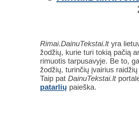
Rimai.DainuTekstai.lt
yra lietu
žodžių, kurie turi tokią pačią a
rimuotis tarpusavyje. Be to, gal
žodžių, turinčių įvairius raidži
Taip pat
DainuTekstai.lt
portal
patarlių
paieška.