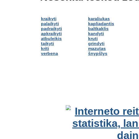
kraikyti
karaliukas
palaikyti
kapliadantis
padraikyti
baltkaklis
apkraikyti
kandyti
atbuleikis
kruti
taikyti
grindyti
kriti
mazutas
verbena
šnypšlys