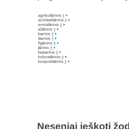
agrikult
ū
rinis
?
architekt
ū
rinis
?
armat
ū
rinis
?
až
ū
rinis
?
b
u
rinis
?
d
u
rinis
?
fig
ū
rinis
?
j
ū
rinis
?
kep
u
rinis
?
kolorat
ū
rinis
?
konjunkt
ū
rinis
?
Neseniai ieškoti žod