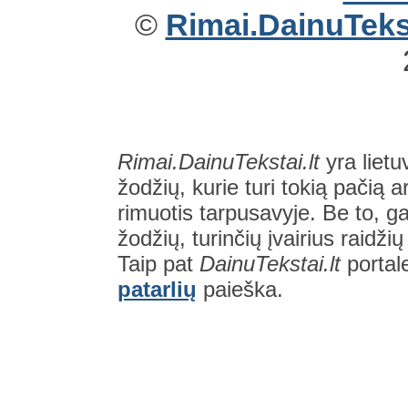
©
Rimai.DainuTekst
Rimai.DainuTekstai.lt
yra lietu
žodžių, kurie turi tokią pačią a
rimuotis tarpusavyje. Be to, gal
žodžių, turinčių įvairius raidži
Taip pat
DainuTekstai.lt
portal
patarlių
paieška.