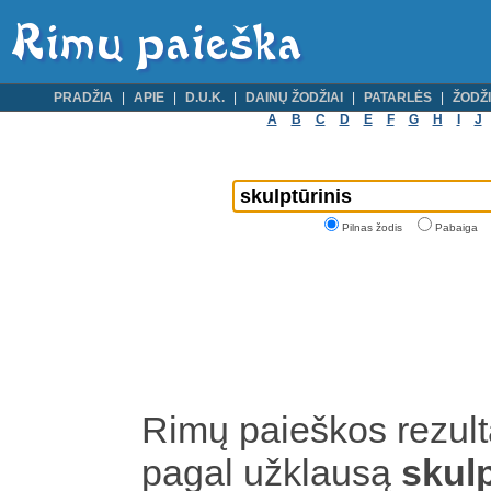
PRADŽIA
APIE
D.U.K.
DAINŲ ŽODŽIAI
PATARLĖS
ŽODŽI
A
B
C
D
E
F
G
H
I
J
Pilnas žodis
Pabaiga
Rimų paieškos rezult
pagal užklausą
skul