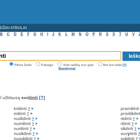
DŽIAI ATBULAI
B
C
D
E
F
G
H
I
J
K
L
M
N
O
P
R
S
Š
T
U
V
Pilnas žodis
Pabaiga
Kiek raidžių nuo galo
Bet kuri dalis
[?]
Nustatymai
l užklausą
sur
itinti
[?]
kn
i
tinti
pram
i
tint
?
m
i
tinti
prisišl
i
din
?
nud
i
dinti
r
i
dinti
?
?
num
i
tinti
r
i
tinti
?
?
nur
i
tinti
sl
i
dinti
?
?
nusl
i
dinti
suv
y
tinti
?
nusv
i
dinti
sv
i
dinti
?
?