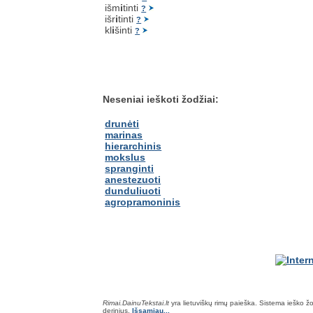
išm
i
tinti
?
išr
i
tinti
?
kl
i
šinti
?
Neseniai ieškoti žodžiai:
drunėti
marinas
hierarchinis
mokslus
spranginti
anestezuoti
dunduliuoti
agropramoninis
Rimai.DainuTekstai.lt
yra lietuviškų rimų paieška. Sistema ieško žodž
derinius.
Išsamiau...