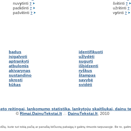
nuv
y
tinti
šv
i
tinti
?
?
pad
i
dinti
užr
i
tinti
?
?
pašv
i
tinti
v
y
tinti
?
?
badus
identifikuoti
įsigalvoti
užlydėti
aptrankyti
sugurti
atbulomis
išbidzenti
akivarynas
ryškus
sustandino
štampas
skrosti
savybė
kūkas
svidėti
©
Rimai.DainuTekstai.lt
.:.
DainuTekstai.lt
, 2010
ių, kurie turi tokią pačią ar panašią kirčiuotą pabaigą ir galėtų rimuotis tarpusavyje. Be to, galima ie