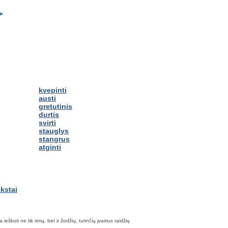
kvepinti
austi
gretutinis
durtis
svirti
stauglys
stangrus
atginti
škoti ne tik rimų, bet ir žodžių, turinčių įvairius raidžių