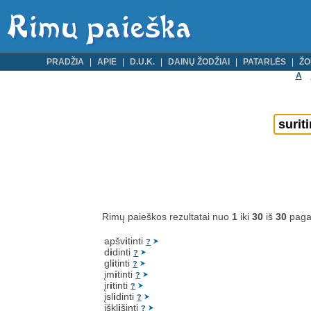
PRADŽIA
APIE
D.U.K.
DAINŲ ŽODŽIAI
PATARLĖS
ŽO
A
Rimų paieškos rezultatai nuo
1
iki
30
iš
30
paga
apšv
i
tinti
?
d
i
dinti
?
gl
i
tinti
?
įm
i
tinti
?
įr
i
tinti
?
įsl
i
dinti
?
iškl
i
šinti
?