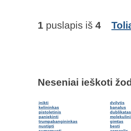
1
puslapis iš
4
Toli
Neseniai ieškoti žod
įnikti
dvilytis
kelininkas
banalus
pistoletinis
dublikatas
paniekinti
molekulini
trumpabangininkas
gimtas
nustipti
besti
sumarguoti
aerozolis