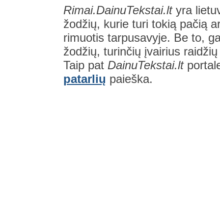
Rimai.DainuTekstai.lt
yra lietu
žodžių, kurie turi tokią pačią a
rimuotis tarpusavyje. Be to, gal
žodžių, turinčių įvairius raidži
Taip pat
DainuTekstai.lt
portal
patarlių
paieška.