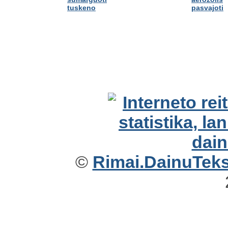
tuskeno
pasvajoti
©
Rimai.DainuTekst