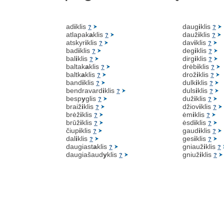
ad
i
klis
daug
i
klis
?
?
atlapak
a
klis
dauž
i
klis
?
?
atskyr
i
klis
dav
i
klis
?
?
bad
i
klis
deg
i
klis
?
?
bal
i
klis
dirg
i
klis
?
?
baltak
a
klis
drėb
i
klis
?
?
baltk
a
klis
drož
i
klis
?
?
band
i
klis
dulk
i
klis
?
?
bendravard
i
klis
duls
i
klis
?
?
besp
y
glis
duž
i
klis
?
?
braiž
i
klis
džiov
i
klis
?
?
brėž
i
klis
ėm
i
klis
?
?
brūž
i
klis
ėsd
i
klis
?
?
čiup
i
klis
gaud
i
klis
?
?
dal
i
klis
ges
i
klis
?
?
daugiast
a
klis
gniauž
i
klis
?
?
daugiašaud
y
klis
gniuž
i
klis
?
?