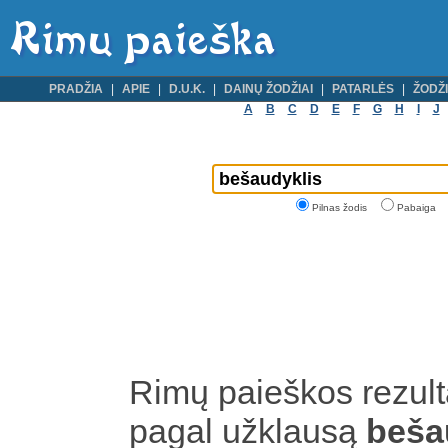
PRADŽIA
APIE
D.U.K.
DAINŲ ŽODŽIAI
PATARLĖS
ŽODŽI
A
B
C
D
E
F
G
H
I
J
Pilnas žodis
Pabaiga
Rimų paieškos rezult
pagal užklausą
beša