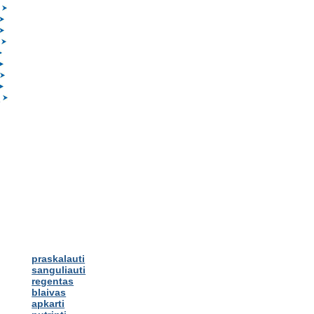
?
praskalauti
sanguliauti
regentas
blaivas
apkarti