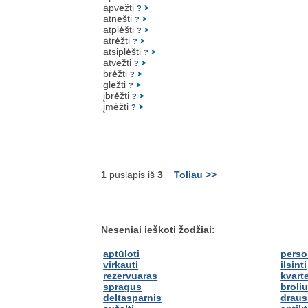
apv
e
žti
?
atn
e
šti
?
atpl
ė
šti
?
atr
ė
žti
?
atsipl
ė
šti
?
atv
e
žti
?
br
ė
žti
?
gl
e
žti
?
įbr
ė
žti
?
įm
ė
žti
?
1
puslapis iš
3
Toliau >>
Neseniai ieškoti žodžiai:
aptūloti
perso
virkauti
ilsinti
rezervuaras
kvart
spragus
broliu
deltasparnis
draus