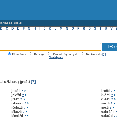
DŽIAI ATBULAI
B
C
D
E
F
G
H
I
J
K
L
M
N
O
P
R
S
Š
T
U
V
Pilnas žodis
Pabaiga
Kiek raidžių nuo galo
Bet kuri dalis
[?]
Nustatymai
al užklausą
įp
ešti
[?]
įn
e
šti
kr
e
šti
?
?
įpl
ė
šti
kv
ė
šti
?
?
įr
ė
žti
kv
ė
žti
?
?
išbr
ė
žti
m
ė
žti
?
?
išgl
e
žti
n
e
šti
?
?
išk
e
žti
nubr
ė
žti
?
išm
ė
žti
nuk
e
žti
?
?