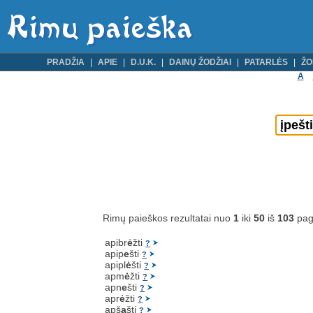
PRADŽIA
APIE
D.U.K.
DAINŲ ŽODŽIAI
PATARLĖS
ŽO
A
Rimų paieškos rezultatai nuo
1
iki
50
iš
103
pag
apibr
ė
žti
?
apip
e
šti
?
apipl
ė
šti
?
apm
ė
žti
?
apn
e
šti
?
apr
ė
žti
?
apš
a
šti
?