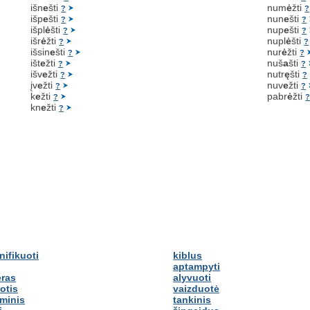
išn
e
šti
num
ė
žti
?
?
išp
e
šti
nun
e
šti
?
?
išpl
ė
šti
nup
e
šti
?
?
išr
ė
žti
nupl
ė
šti
?
?
išsin
e
šti
nur
ė
žti
?
?
išt
e
žti
nuš
a
šti
?
?
išv
e
žti
nutr
ę
šti
?
?
įv
e
žti
nuv
e
žti
?
?
k
e
žti
pabr
ė
žti
?
kn
e
žti
?
nifikuoti
kiblus
aptampyti
eras
alyvuoti
otis
vaizduotė
minis
tankinis