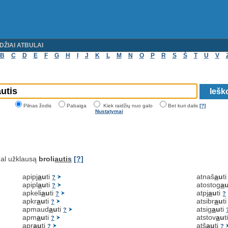
DŽIAI ATBULAI
B
C
D
E
F
G
H
I
J
K
L
M
N
O
P
R
S
Š
T
U
V
Pilnas žodis
Pabaiga
Kiek raidžių nuo galo
Bet kuri dalis
[?]
Nustatymai
al užklausą
broli
autis
[?]
apipj
a
u
ti
atnaš
a
u
t
?
apipl
a
u
ti
atostog
a
?
apkeli
a
u
ti
atpj
a
u
ti
?
?
apkr
a
u
ti
atsibr
a
u
t
?
apmaud
a
u
ti
atsig
a
u
ti
?
apm
a
u
ti
atstov
a
u
t
?
apr
a
u
ti
atš
a
u
ti
?
?