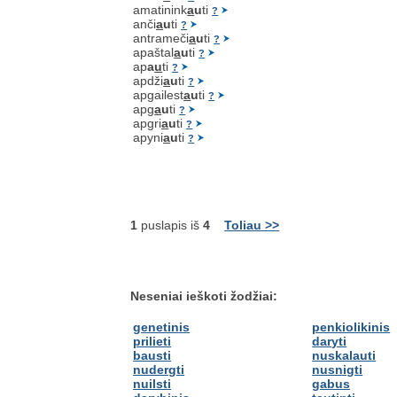
amatinink
a
u
ti
?
anči
a
u
ti
?
antrameči
a
u
ti
?
apaštal
a
u
ti
?
ap
a
u
ti
?
apdži
a
u
ti
?
apgailest
a
u
ti
?
apg
a
u
ti
?
apgri
a
u
ti
?
apyni
a
u
ti
?
1
puslapis iš
4
Toliau >>
Neseniai ieškoti žodžiai:
genetinis
penkiolikinis
prilieti
daryti
bausti
nuskalauti
nudergti
nusnigti
nuilsti
gabus