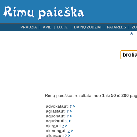
PRADŽIA
APIE
D.U.K.
DAINŲ ŽODŽIAI
PATARLĖS
ŽO
A
Rimų paieškos rezultatai nuo
1
iki
50
iš
200
pag
advokat
a
u
ti
?
agrast
a
u
ti
?
aguon
a
u
ti
?
agurk
a
u
ti
?
ajer
a
u
ti
?
akmen
a
u
ti
?
alkan
a
u
ti
?