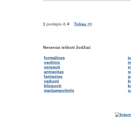
1
puslapis iš
4
Toliau >>
Neseniai ieškoti žodžiai:
formalinas
j
vardinis
m
sargauti
e
antracitas
s
fantastas
g
vaduoti
k
blizguoti
k
marijampolietis
s