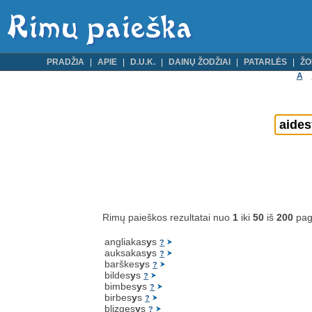
PRADŽIA
APIE
D.U.K.
DAINŲ ŽODŽIAI
PATARLĖS
ŽO
A
Rimų paieškos rezultatai nuo
1
iki
50
iš
200
pag
angliakas
y
s
?
auksakas
y
s
?
barškes
y
s
?
bildes
y
s
?
bimbes
y
s
?
birbes
y
s
?
blizges
y
s
?