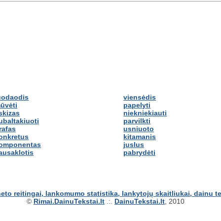
uodaodis
viensėdis
ūvėti
papelyti
skizas
niekniekiauti
ubaltakiuoti
parvilkti
rafas
usniuoto
onkretus
kitamanis
omponentas
juslus
ausaklotis
pabrydėti
©
Rimai.DainuTekstai.lt
.:.
DainuTekstai.lt
, 2010