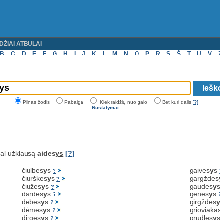
DŽIAI ATBULAI
B
C
D
E
F
G
H
I
J
K
L
M
N
O
P
R
S
Š
T
U
V
Pilnas žodis
Pabaiga
Kiek raidžių nuo galo
Bet kuri dalis
[?]
Nustatymai
al užklausą
aides
ys
[?]
čiulbes
y
s
gaives
y
s
?
čiurškes
y
s
gargždes
?
čiužes
y
s
gaudes
y
?
dardes
y
s
genes
y
s
?
debes
y
s
girgždes
?
dėmes
y
s
grioviaka
?
dirges
y
s
grūdles
y
?