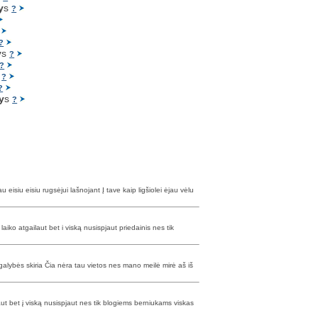
y
s
?
?
y
s
?
?
s
?
?
y
s
?
isiu eisiu rugsėjui lašnojant Į tave kaip ligšiolei ėjau vėlu
aiko atgailaut bet i viską nusispjaut priedainis nes tik
begalybės skiria Čia nėra tau vietos nes mano meilė mirė aš iš
aut bet į viską nusispjaut nes tik blogiems berniukams viskas