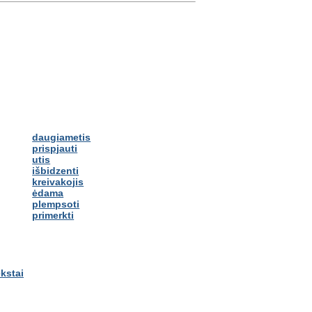
daugiametis
prispjauti
utis
išbidzenti
kreivakojis
ėdama
plempsoti
primerkti