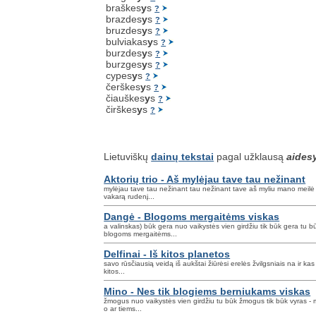
braškes
y
s
?
brazdes
y
s
?
bruzdes
y
s
?
bulviakas
y
s
?
burzdes
y
s
?
burzges
y
s
?
cypes
y
s
?
čerškes
y
s
?
čiauškes
y
s
?
čirškes
y
s
?
Lietuviškų
dainų tekstai
pagal užklausą
aides
Aktorių trio - Aš mylėjau tave tau nežinant
mylėjau tave tau nežinant tau nežinant tave aš myliu mano meilė pla
vakarą rudenį...
Dangė - Blogoms mergaitėms viskas
a valinskas) būk gera nuo vaikystės vien girdžiu tik būk gera tu būk
blogoms mergaitėms...
Delfinai - Iš kitos planetos
savo rūsčiausią veidą iš aukštai žiūrėsi erelės žvilgsniais na ir k
kitos...
Mino - Nes tik blogiems berniukams viskas
žmogus nuo vaikystės vien girdžiu tu būk žmogus tik būk vyras - ma
o ar tiems...