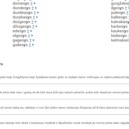
domes
y
s
gurgždes
?
dundes
y
s
ilges
y
s
?
?
duobkas
y
s
judes
y
s
?
?
durpkas
y
s
kalbes
y
s
?
dūzges
y
s
kalnakas
?
džiuges
y
s
karkes
y
s
?
ėdes
y
s
kaukes
y
?
elges
y
s
keikes
y
s
?
gages
y
s
kelmakas
?
gailes
y
s
?
ys
ti kaip žvaigždynai kaip žydėjimas lauko gėliu ar mylėjai mane nežinojau ar mylėsi paklausti bijau e
 dora kala man i galvą vis tik būk dora būk tyra tartum rytmečio aušra būk skaisti jei nenori pirma l
as aš senai viską tau atleidau ir nuo šiol aidės mano tolstantys žingsniai aš iš kitos planetos mus 
n kartoja tėtė dėdė ir kaimynas nesikeik ir išpažinties nueik nerūkyk jei nenori pirma laiko atgail