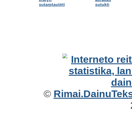
sutarptautėti
sutukti
©
Rimai.DainuTekst