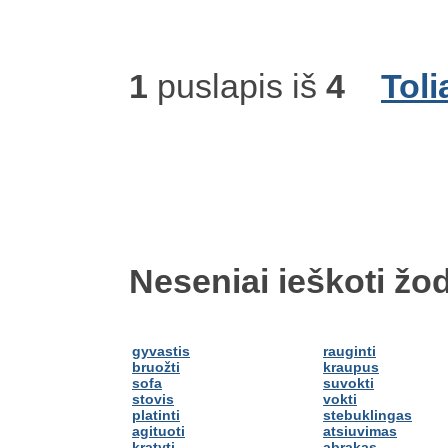
1
puslapis iš
4
Toli
Neseniai ieškoti žod
gyvastis
rauginti
bruožti
kraupus
sofa
suvokti
stovis
vokti
platinti
stebuklingas
agituoti
atsiuvimas
kratyti
abrakas