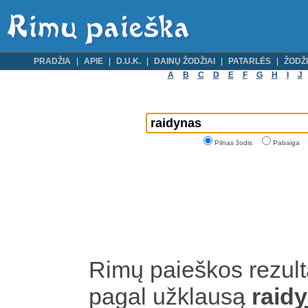
PRADŽIA
APIE
D.U.K.
DAINŲ ŽODŽIAI
PATARLĖS
ŽODŽI
A
B
C
D
E
F
G
H
I
J
Pilnas žodis
Pabaiga
Rimų paieškos rezult
pagal užklausą
raid
y