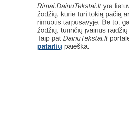
Rimai.DainuTekstai.lt
yra lietu
žodžių, kurie turi tokią pačią a
rimuotis tarpusavyje. Be to, gal
žodžių, turinčių įvairius raidži
Taip pat
DainuTekstai.lt
portal
patarlių
paieška.