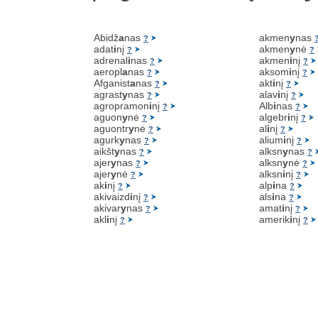
Abidž
a
nas
akmen
y
nas
?
adat
i
nį
akmen
y
nė
?
?
adrenal
i
nas
akmen
i
nį
?
?
aeropl
a
nas
aksom
i
nį
?
?
Afganist
a
nas
akt
i
nį
?
?
agrast
y
nas
alav
i
nį
?
?
agropramon
i
nį
Alb
i
nas
?
?
aguon
y
nė
algebr
i
nį
?
?
aguontr
y
nė
al
i
nį
?
?
agurk
y
nas
alium
i
nį
?
?
aikšt
y
nas
alksn
y
nas
?
?
ajer
y
nas
alksn
y
nė
?
?
ajer
y
nė
alksn
i
nį
?
?
ak
i
nį
alp
i
na
?
?
akivaizd
i
nį
als
i
na
?
?
akivar
y
nas
amat
i
nį
?
?
akl
i
nį
amerik
i
nį
?
?