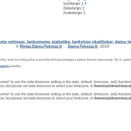
vyndar
y
s
?
žaladar
y
s
?
žvakdar
y
s
?
©
Rimai.DainuTekstai.lt
.:.
DainuTekstai.lt
, 2010
ių, kurie turi tokią pačią ar panašią kirčiuotą pabaigą ir galėtų rimuotis tarpusavyje. Be to, galima ie
atarlių
paieška.
*required* to use the date.timezone setting or the date_default_timezone_set() functi
now, but please set date.timezone to select your timezone. in
/home/uzeikne/rimai.da
*required* to use the date.timezone setting or the date_default_timezone_set() functi
now, but please set date.timezone to select your timezone. in
/home/uzeikne/rimai.da