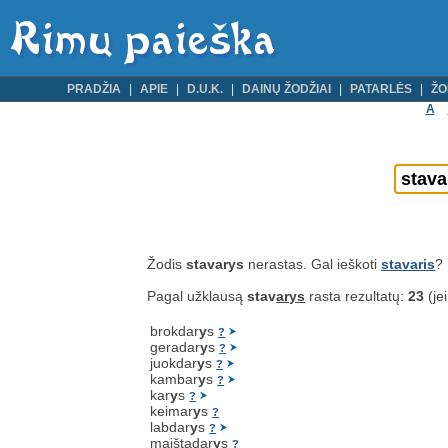
PRADŽIA
APIE
D.U.K.
DAINŲ ŽODŽIAI
PATARLĖS
ŽO
A
Žodis
stavarys
nerastas. Gal ieškoti
stavaris
?
Pagal užklausą
stav
arys
rasta rezultatų:
23
(jei
brokdar
y
s
?
geradar
y
s
?
juokdar
y
s
?
kambar
y
s
?
kar
y
s
?
keimar
y
s
?
labdar
y
s
?
maištadar
y
s
?