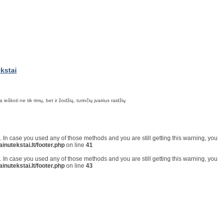
škoti ne tik rimų, bet ir žodžių, turinčių įvairius raidžių
on. In case you used any of those methods and you are still getting this warning, you
inutekstai.lt/footer.php
on line
41
on. In case you used any of those methods and you are still getting this warning, you
inutekstai.lt/footer.php
on line
43