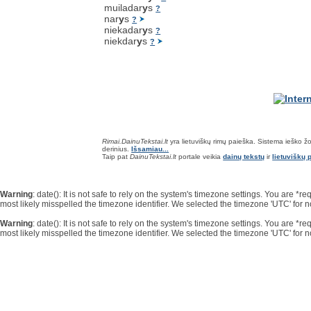
muiladar
y
s
?
nar
y
s
?
niekadar
y
s
?
niekdar
y
s
?
Rimai.DainuTekstai.lt
yra lietuviškų rimų paieška. Sistema ieško žodž
derinius.
Išsamiau...
Taip pat
DainuTekstai.lt
portale veikia
dainų tekstų
ir
lietuviškų p
Warning
: date(): It is not safe to rely on the system's timezone settings. You are 
most likely misspelled the timezone identifier. We selected the timezone 'UTC' for 
Warning
: date(): It is not safe to rely on the system's timezone settings. You are 
most likely misspelled the timezone identifier. We selected the timezone 'UTC' for 