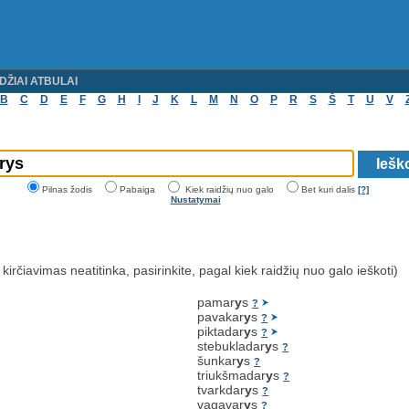
DŽIAI ATBULAI
B
C
D
E
F
G
H
I
J
K
L
M
N
O
P
R
S
Š
T
U
V
Pilnas žodis
Pabaiga
Kiek raidžių nuo galo
Bet kuri dalis
[?]
Nustatymai
 kirčiavimas neatitinka, pasirinkite, pagal kiek raidžių nuo galo ieškoti)
pamar
y
s
?
pavakar
y
s
?
piktadar
y
s
?
stebukladar
y
s
?
šunkar
y
s
?
triukšmadar
y
s
?
tvarkdar
y
s
?
vagavar
y
s
?