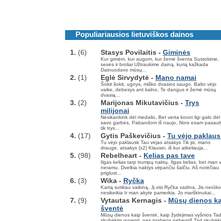
Populiariausios lietuviškos dainos
1.
(6)
Stasys Povilaitis -
Giminės
Kur gimėm, kur augom, kur žemė šventa Sustokime,
sesės ir broliai Užtraukime dainą, kurią kažkada
Dainuodavo mūsų...
2.
(1)
Eglė Sirvydytė -
Mano namai
Šokit šokit, ugnys, miško dvasios saugo. Balto vėjo
vaike, debesys ant kalno, Te dangus ir žemė mūsų
dvasią...
3.
(2)
Marijonas Mikutavičius -
Trys
milijonai
Nesikankink dėl medalio, Bet verta kovot ligi galo dėl
savo garbės, Pabandom iš naujo, Nors esam pasaul
tik trys...
4.
(17)
Gytis Paškevičius -
Tu vėjo paklaus
Tu vėjo paklausk Tau vėjas atsakys Tik jis, mano
drauge, atsakys (x2) Klausei, iš kur atkeliauja...
5.
(98)
Rebelheart -
Kelias pas tave
Ilgas kelias tarp trumpų naktų, Ilgas kelias, bet man 
neramu. Dvelkia naktys virpančiu šalčiu. Aš norėčiau
priglust...
6.
(3)
Wika -
Ryčka
Kartą sutikau vaikiną, Jį visi Ryčka vadina, Jis nerūko
nesikeikia Ir man akyte pamerkia. Jo marškinukai...
7.
(9)
Vytautas Kernagis -
Mūsų dienos ka
šventė
Mūsų dienos kaip šventė, kaip žydėjimas vyšnios Ta
skubėkim gyventi, nes prabėgs nebegrįš Tad skubėk