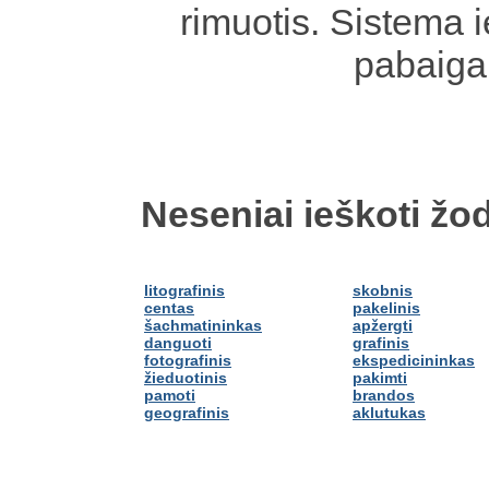
rimuotis. Sistema 
pabaiga
Neseniai ieškoti žod
litografinis
skobnis
centas
pakelinis
šachmatininkas
apžergti
danguoti
grafinis
fotografinis
ekspedicininkas
žieduotinis
pakimti
pamoti
brandos
geografinis
aklutukas