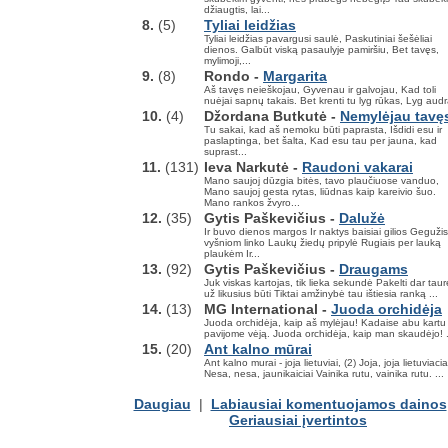
džiaugtis, lai...
8.
(5)
Tyliai leidžias
Tyliai leidžias pavargusi saulė, Paskutiniai šešėliai
dienos. Galbūt viską pasaulyje pamiršiu, Bet tavęs,
mylimoji,...
9.
(8)
Rondo -
Margarita
Aš tavęs neieškojau, Gyvenau ir galvojau, Kad toli
nuėjai sapnų takais. Bet krenti tu lyg rūkas, Lyg audr
10.
(4)
Džordana Butkutė -
Nemylėjau tavę
Tu sakai, kad aš nemoku būti paprasta, Išdidi esu ir
paslaptinga, bet šalta, Kad esu tau per jauna, kad
suprast...
11.
(131)
Ieva Narkutė -
Raudoni vakarai
Mano saujoj dūzgia bitės, tavo plaučiuose vanduo,
Mano saujoj gesta rytas, liūdnas kaip kareivio šuo.
Mano rankos žvyro...
12.
(35)
Gytis Paškevičius -
Dalužė
Ir buvo dienos margos Ir naktys baisiai gilios Gegužis
vyšniom linko Laukų žiedų pripylė Rugiais per lauką
plaukėm Ir...
13.
(92)
Gytis Paškevičius -
Draugams
Juk viskas kartojas, tik lieka sekundė Pakelti dar taur
už likusius būti Tiktai amžinybė tau ištiesia ranką ...
14.
(13)
MG International -
Juoda orchidėja
Juoda orchidėja, kaip aš mylėjau! Kadaise abu kartu
pavijome vėją. Juoda orchidėja, kaip man skaudėjo! .
15.
(20)
Ant kalno mūrai
Ant kalno murai - joja lietuviai, (2) Joja, joja lietuviacia
Nesa, nesa, jaunikaiciai Vainika rutu, vainika rutu. ...
Daugiau
|
Labiausiai komentuojamos dainos
Geriausiai įvertintos