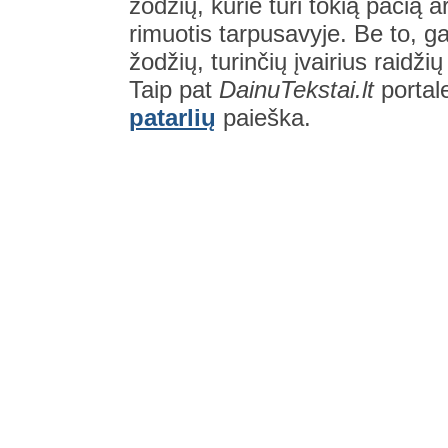
žodžių, kurie turi tokią pačią a
rimuotis tarpusavyje. Be to, gal
žodžių, turinčių įvairius raidži
Taip pat
DainuTekstai.lt
portal
patarlių
paieška.