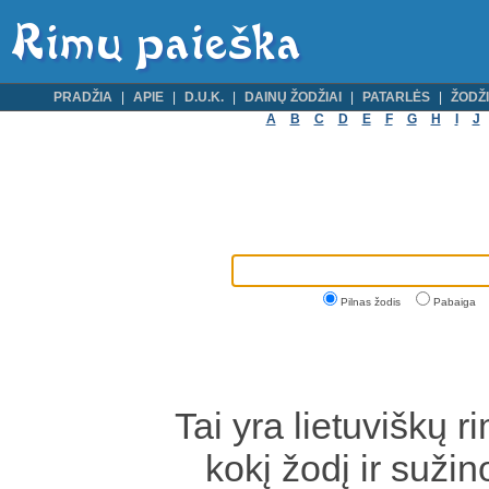
PRADŽIA
APIE
D.U.K.
DAINŲ ŽODŽIAI
PATARLĖS
ŽODŽI
A
B
C
D
E
F
G
H
I
J
Pilnas žodis
Pabaiga
Tai yra lietuviškų r
kokį žodį ir sužin