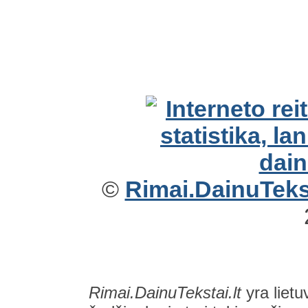
©
Rimai.DainuTekst
Rimai.DainuTekstai.lt
yra lietu