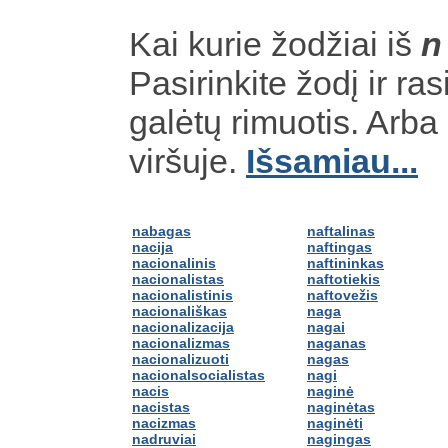
Kai kurie žodžiai iš
n
Pasirinkite žodį ir ras
galėtų rimuotis. Arb
viršuje.
Išsamiau...
nabagas
naftalinas
nacija
naftingas
nacionalinis
naftininkas
nacionalistas
naftotiekis
nacionalistinis
naftovežis
nacionališkas
naga
nacionalizacija
nagai
nacionalizmas
naganas
nacionalizuoti
nagas
nacionalsocialistas
nagi
nacis
naginė
nacistas
naginėtas
nacizmas
naginėti
nadruviai
nagingas