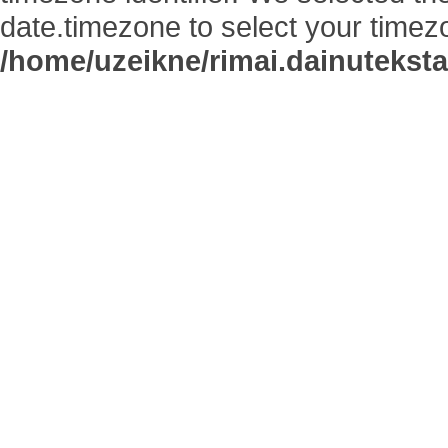
date.timezone to select your timez
/home/uzeikne/rimai.dainutekstai