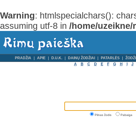
Warning
: htmlspecialchars(): cha
assuming utf-8 in
/home/uzeikne/ri
PRADŽIA
APIE
D.U.K.
DAINŲ ŽODŽIAI
PATARLĖS
ŽODŽI
A
B
C
D
E
F
G
H
I
J
Pilnas žodis
Pabaiga