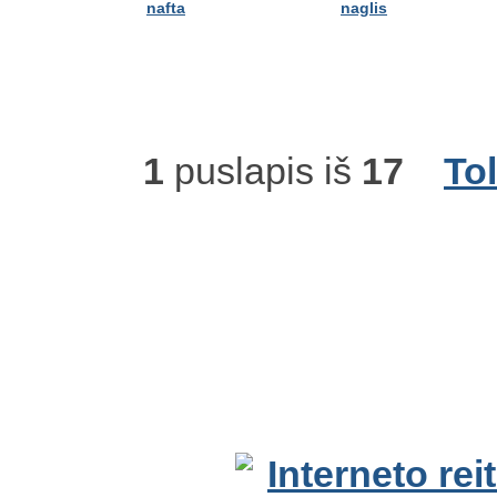
nafta
naglis
1
puslapis iš
17
To