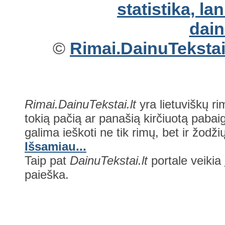
©
Rimai.DainuTekstai.
Rimai.DainuTekstai.lt
yra lietuviškų ri
tokią pačią ar panašią kirčiuotą pabaig
galima ieškoti ne tik rimų, bet ir žodžių
Išsamiau...
Taip pat
DainuTekstai.lt
portale veikia
paieška.